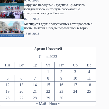
05.02.2026
«Дружба народов»: Студенты Крымского
юридического института рассказали о
традициях народов России
07.11.2025
Маршруты двух профсоюзных автопробегов в
честь 80-летия Победы пересеклись в Керчи
15.05.2025
Архив Новостей
Июнь 2023
Пн
Вт
Ср
Чт
Пт
Сб
Вс
1
2
3
4
5
6
7
8
9
10
11
12
13
14
15
16
17
18
19
20
21
22
23
24
25
26
27
28
29
30
« Май
Июл »