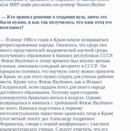
вуза МИР-инфо рассказал его ректор Чингиз Якубов
— Кто принял решение о создании вуза, зачем это
было нужно, и как так получилось, что ваш отец его
возглавил?
— В конце 1980-х годов в Крым начали возвращаться
репрессированные народы. Оказалось, что среди них
много представителей академической научной среды,
получивших образование в бывших республиках СССР.
Февзи Якубович к этому времени был вполне зрелым
ученым, имеющим солидный авторитет в СССР. Он
прекрасно понимал, что научную элиту можно привлечь
в Крым, но для этого нужно создать для ученых рабочие
места. Кроме того, Февзи Якубович, как и Исмаил
Гаспринский, всем сердцем хотел для своего народа
достойного образования. Поэтому идея создания
университета буквально витала в воздухе. Однако
возвращаться и начинать с требований Февзи Якубович
не хотел. Началась подготовка к первому
интеллектуальному нашествию крымских татар в Крым
(этот меткий эпитет дал Александр Андреевич
Форманчук, говоря о первой конференции с участием
крымскотатарских ученых. Следует отметить, что его