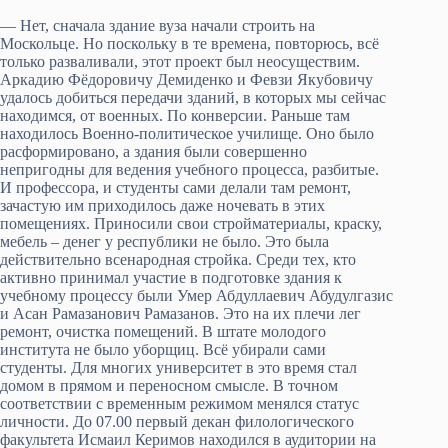
— Нет, сначала здание вуза начали строить на
Москольце. Но поскольку в те времена, повторюсь, всё
только разваливали, этот проект был неосуществим.
Аркадию Фёдоровичу Демиденко и Февзи Якубовичу
удалось добиться передачи зданий, в которых мы сейчас
находимся, от военных. По конверсии. Раньше там
находилось Военно-политическое училище. Оно было
расформировано, а здания были совершенно
непригодны для ведения учебного процесса, разбитые.
И профессора, и студенты сами делали там ремонт,
зачастую им приходилось даже ночевать в этих
помещениях. Приносили свои стройматериалы, краску,
мебель – денег у республики не было. Это была
действительно всенародная стройка. Среди тех, кто
активно принимал участие в подготовке здания к
учебному процессу были Умер Абдуллаевич Абудулгазис
и Асан Рамазанович Рамазанов. Это на их плечи лег
ремонт, очистка помещений. В штате молодого
института не было уборщиц. Всё убирали сами
студенты. Для многих университет в это время стал
домом в прямом и переносном смысле. В точном
соответствии с временным режимом менялся статус
личности. До 07.00 первый декан филологического
факультета Исмаил Керимов находился в аудитории на