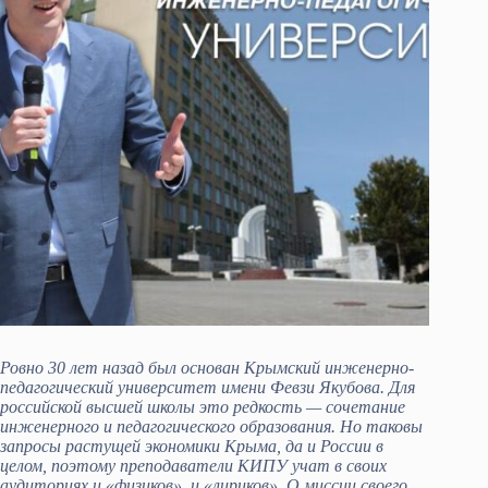
Ровно 30 лет назад был основан Крымский инженерно-
педагогический университет имени Февзи Якубова. Для
российской высшей школы это редкость — сочетание
инженерного и педагогического образования. Но таковы
запросы растущей экономики Крыма, да и России в
целом, поэтому преподаватели КИПУ учат в своих
аудиториях и «физиков», и «лириков». О миссии своего