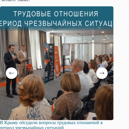
В Крыму обсудили вопросы трудовых отношений в
Русска
период чрезвычайных ситуаций
профсо