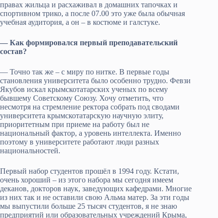
правах жильца и расхаживал в домашних тапочках и
спортивном трико, а после 07.00 это уже была обычная
учебная аудитория, а он – в костюме и галстуке.
— Как формировался первый преподавательский
состав?
— Точно так же – с миру по нитке. В первые годы
становления университета было особенно трудно. Февзи
Якубов искал крымскотатарских ученых по всему
бывшему Советскому Союзу. Хочу отметить, что
несмотря на стремление ректора собрать под сводами
университета крымскотатарскую научную элиту,
приоритетным при приеме на работу был не
национальный фактор, а уровень интеллекта. Именно
поэтому в университете работают люди разных
национальностей.
Первый набор студентов прошёл в 1994 году. Кстати,
очень хороший – из этого набора мы сегодня имеем
деканов, докторов наук, заведующих кафедрами. Многие
из них так и не оставили свою Альма матер. За эти годы
мы выпустили больше 25 тысяч студентов, я не знаю
предприятий или образовательных учреждений Крыма,