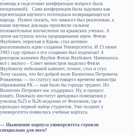
помощь в подготовке конференции вопросе была
неоценимой). Сама конференция была задумана как
презентация научного потенциала возвращающегося
народа. Нужно сказать, что замысел был реализован, а
наши научные доклады произвели сильное
положительное впечатление на крымских ученых. А
затем наступила эпоха проращивания зерен. Февзи
Якубович, переехав в Крым, стал активно
реализовывать идею создания Университета. И 15 июня
1993 году приказ о его создании был подписан! А
ректором назначен Якубов Февзи Якубович. Начиналось
всё с малого – Совет министров выделил Февзи
Якубовичу небольшой кабинет, точнее, стол и стул.
Хочу сказать, что без доброй воли Валентина Петровича
Романенко — по статусу настоящего времени министра
образования РК — нам было бы гораздо труднее. Но
Валентин Петрович нас поддержал. Ну, и процесс
пошёл. Поначалу институт арендовал помещения у
училищ №25 и №26 недалеко от Фонтанов, где и
проходил первый набор студентов. Уже позднее у
университета появились учебные корпуса.
— Нынешние корпуса университета строили
специально для него?