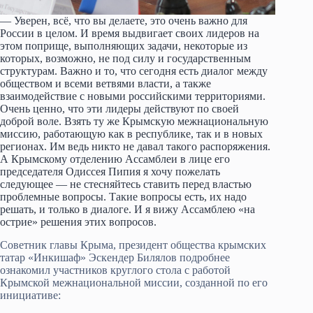
— Уверен, всё, что вы делаете, это очень важно для
России в целом. И время выдвигает своих лидеров на
этом поприще, выполняющих задачи, некоторые из
которых, возможно, не под силу и государственным
структурам. Важно и то, что сегодня есть диалог между
обществом и всеми ветвями власти, а также
взаимодействие с новыми российскими территориями.
Очень ценно, что эти лидеры действуют по своей
доброй воле. Взять ту же Крымскую межнациональную
миссию, работающую как в республике, так и в новых
регионах. Им ведь никто не давал такого распоряжения.
А Крымскому отделению Ассамблеи в лице его
председателя Одиссея Пипия я хочу пожелать
следующее — не стесняйтесь ставить перед властью
проблемные вопросы. Такие вопросы есть, их надо
решать, и только в диалоге. И я вижу Ассамблею «на
острие» решения этих вопросов.
Советник главы Крыма, президент общества крымских
татар «Инкишаф» Эскендер Билялов подробнее
ознакомил участников круглого стола с работой
Крымской межнациональной миссии, созданной по его
инициативе: