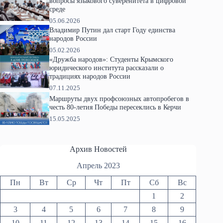
вопросы языкового суверенитета в цифровой
среде
05.06.2026
Владимир Путин дал старт Году единства
народов России
05.02.2026
«Дружба народов»: Студенты Крымского
юридического института рассказали о
традициях народов России
07.11.2025
Маршруты двух профсоюзных автопробегов в
честь 80-летия Победы пересеклись в Керчи
15.05.2025
Архив Новостей
Апрель 2023
Пн
Вт
Ср
Чт
Пт
Сб
Вс
1
2
3
4
5
6
7
8
9
10
11
12
13
14
15
16