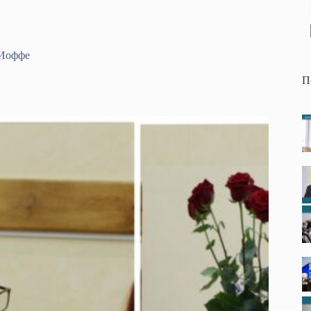
 Иоффе
П