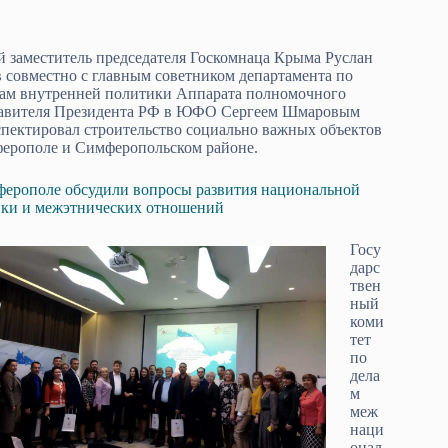
 заместитель председателя Госкомнаца Крыма Руслан
 совместно с главным советником департамента по
ам внутренней политики Аппарата полномочного
тавителя Президента РФ в ЮФО Сергеем Шмаровым
пектировал строительство социально важных объектов
ерополе и Симферопольском районе.
ерополе обсудили вопросы развития национальной
ки и межэтнических отношений
Госу
дарс
твен
ный
коми
тет
по
дела
м
меж
наци
онал