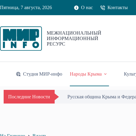
Перейти
Пятница, 7 августа, 2026
О нас
Контакты
к
сути
МЕЖНАЦИОНАЛЬНЫЙ
ИНФОРМАЦИОННЫЙ
РЕСУРС
Студия МИР-инфо
Народы Крыма
Культ
Русская община Крыма и Федер
Последние Новости
На Главную
Власть