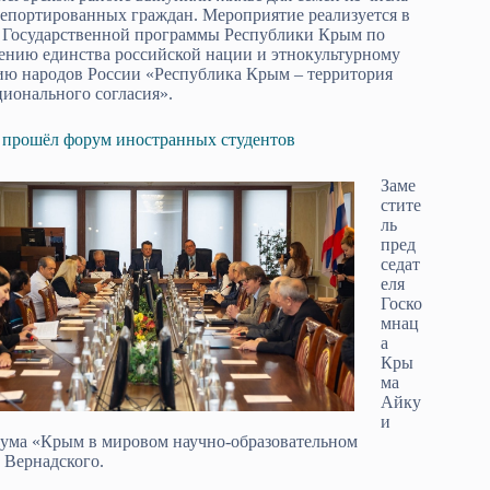
депортированных граждан. Мероприятие реализуется в
 Государственной программы Республики Крым по
ению единства российской нации и этнокультурному
ию народов России «Республика Крым – территория
ионального согласия».
прошёл форум иностранных студентов
Заме
стите
ль
пред
седат
еля
Госко
мнац
а
Кры
ма
Айку
и
ума «Крым в мировом научно-образовательном
 Вернадского.