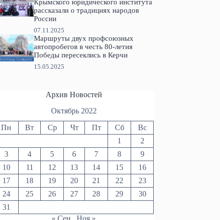
Крымского юридического института
рассказали о традициях народов
России
07.11.2025
Маршруты двух профсоюзных
автопробегов в честь 80-летия
Победы пересеклись в Керчи
15.05.2025
Архив Новостей
Октябрь 2022
Пн
Вт
Ср
Чт
Пт
Сб
Вс
1
2
3
4
5
6
7
8
9
10
11
12
13
14
15
16
17
18
19
20
21
22
23
24
25
26
27
28
29
30
31
« Сен
Ноя »