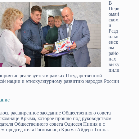
В
Перв
омай
ском
и
Разд
ольн
енск
ом
райо
нах
выку
пили
оприятие реализуется в рамках Государственной
ой нации и этнокультурному развитию народов России
дание
лось расширенное заседание Общественного совета
скомнаце Крыма, которое прошло под руководством
дателя Общественного совета Одиссея Пипия и с
ем председателя Госкомнаца Крыма Айдера Типпа.