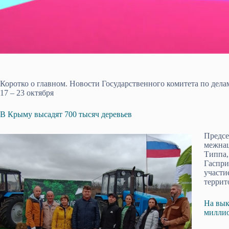
Коротко о главном. Новости Государственного комитета по де
17 – 23 октября
В Крыму высадят 700 тысяч деревьев
Предсе
межна
Типпа,
Гаспри
участи
террит
На вык
миллио