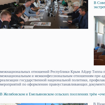
В Сове
экстре
межнациональных отношений Республики Крым Айдер Типпа при
межнациональным и межконфессиональным отношениям при адм
реализ­ации государственной национальной полити­ки, профилак
мероприятий по оформлению правоуст­анавливающих докумен­тов
В Желябовском и Емельяновском сельских поселениях трём «оч
В Нижн