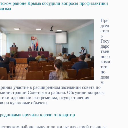
тском районе Крыма обсудили вопросы профилактики
мизма
Пре
дсед
ател
ь
Госу
дарс
твен
ного
коми
тета
по
дела
м
нял участие в расширенном заседании совета по
инистрации Советского района. Обс­удили вопросы
тики иде­ологии экстремизма, осуществ­ления
 на культовые объ­екты.
ередникам» вручили ключи от квартир
егорском районе выкупили жилье для семей из числа