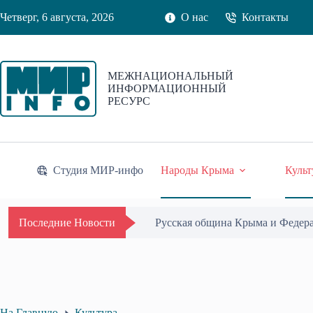
Перейти
Четверг, 6 августа, 2026
О нас
Контакты
к
сути
МЕЖНАЦИОНАЛЬНЫЙ
ИНФОРМАЦИОННЫЙ
РЕСУРС
Студия МИР-инфо
Народы Крыма
Культ
Одиссей Пипия удостоен Почётн
Последние Новости
На Главную
Культура