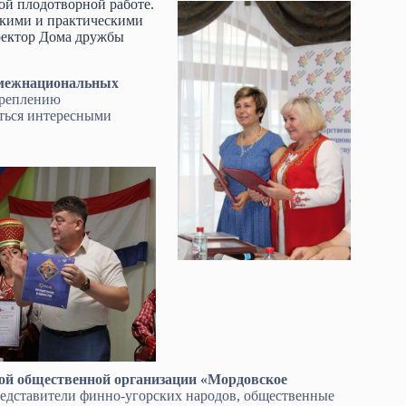
й плодотворной работе.
скими и практическими
ректор Дома дружбы
м межнациональных
креплению
ться интересными
ой общественной организации «Мордовское
едставители финно-угорских народов, общественные