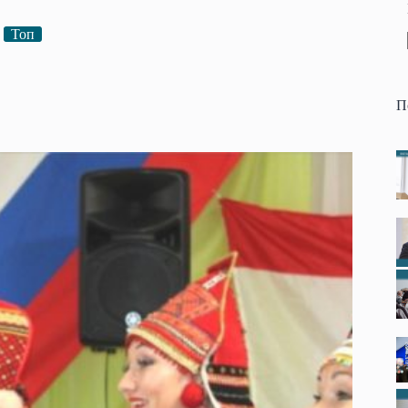
Топ
П