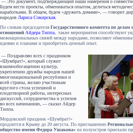
— Это документ, подтверждающий наши намерения о совместно
Будем вести проекты, обмениваться опытом, делиться методиче
наработками. В общем, будем «дружить домами», — говорит ди
народов
Лариса Сокирская
.
По словам председателя
Государственного комитета по дела
отношений
Айдера Типпа
, такие мероприятия способствуют у
межнациональных связей между народами, позволяют обменива
идеями и планами и приобретать ценный опыт.
— Поздравляю всех с праздником
«Шумбрат!», который служит
взаимообогащению культур,
укреплению дружбы народов нашей
многонациональной республики и
всей страны, желаю участникам
круглого стола успешной и
плодотворной работы, интересных
дискуссий, сотрудничества и успехов
во всех начинаниях, — сказал Айдер
Типпа.
Мордовский праздник «Шумбрат!»
продлится в Крыму до 20 августа. По приглашению
Региональн
общество имени Федора Ушакова»
на полуостров приехали пр