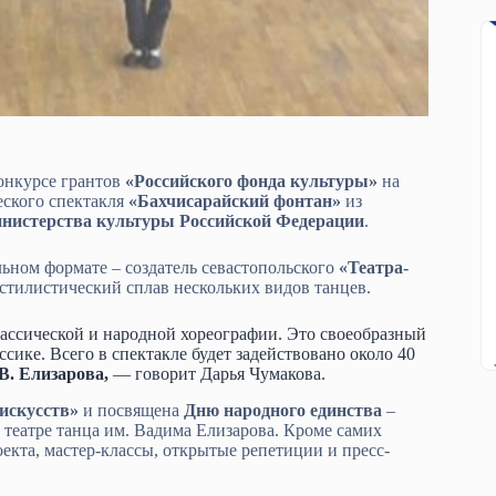
онкурсе грантов
«Российского фонда культуры»
на
еского спектакля
«Бахчисарайский фонтан»
из
нистерства культуры Российской Федерации
.
ьном формате – создатель севастопольского
«Театра-
е стилистический сплав нескольких видов танцев.
лассической и народной хореографии. Это своеобразный
сике. Всего в спектакле будет задействовано около 40
В. Елизарова,
— говорит Дарья Чумакова.
искусств»
и посвящена
Дню народного единства
–
 театре танца им. Вадима Елизарова. Кроме самих
екта, мастер-классы, открытые репетиции и пресс-