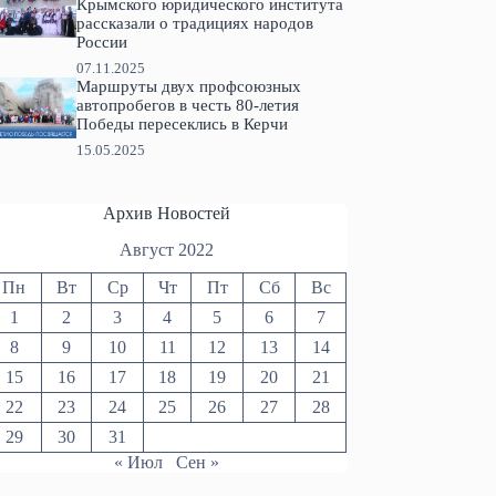
Крымского юридического института
рассказали о традициях народов
России
07.11.2025
Маршруты двух профсоюзных
автопробегов в честь 80-летия
Победы пересеклись в Керчи
15.05.2025
Архив Новостей
Август 2022
Пн
Вт
Ср
Чт
Пт
Сб
Вс
1
2
3
4
5
6
7
8
9
10
11
12
13
14
15
16
17
18
19
20
21
22
23
24
25
26
27
28
29
30
31
« Июл
Сен »