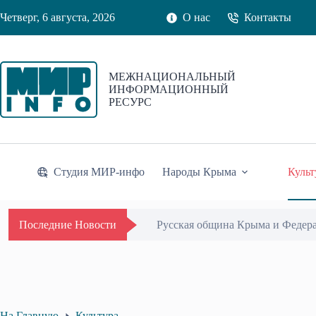
Перейти
Четверг, 6 августа, 2026
О нас
Контакты
к
сути
МЕЖНАЦИОНАЛЬНЫЙ
ИНФОРМАЦИОННЫЙ
РЕСУРС
Студия МИР-инфо
Народы Крыма
Культ
Русская община Крыма и Федер
Последние Новости
На Главную
Культура