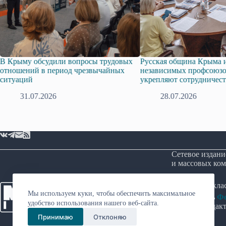
дили вопросы трудовых
Русская община Крыма и Федерация
период чрезвычайных
независимых профсоюзов Крыма
укрепляют сотрудничество
26
28.07.2026
Сетевое издани
и массовых ком
Возрастная кл
Мы используем куки, чтобы обеспечить максимальное
Учредитель
Фо
удобство использования нашего веб-сайта.
Главный редакт
Принимаю
Отклоняю