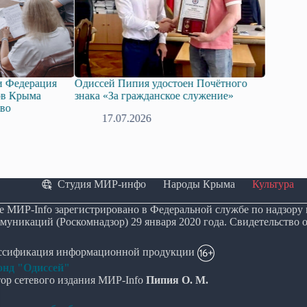
Одиссей Пипия удостоен Почётного
Госдума приняла в пер
знака «За гражданское служение»
законопроект о поддер
технологий искусствен
17.07.2026
08.07.2026
Студия МИР-инфо
Народы Крыма
Культура
е МИР-Info зарегистрировано в Федеральной службе по надзору
муникаций (Роскомнадзор) 29 января 2020 года. Свидетельство 
ассификация информационной продукции
нд "Одиссей"
ор сетевого издания МИР-Info
Пипия О. М.