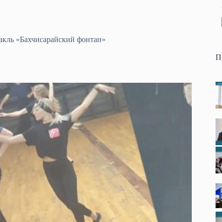
такль «Бахчисарайский фонтан»
П