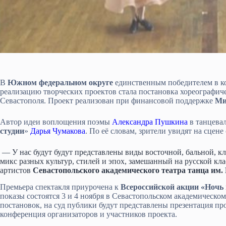
В
Южном федеральном округе
единственным победителем в к
реализацию творческих проектов стала постановка хореографич
Севастополя. Проект реализован при финансовой поддержке
Ми
Автор идеи воплощения поэмы
Александра Пушкина
в танцевал
студии
»
Дарья Чумакова
. По её словам, зрители увидят на сцен
— У нас будут будут представлены виды восточной, бальной, к
микс разных культур, стилей и эпох, замешанный на русской клас
артистов
Севастопольского академического театра танца им. 
Премьера спектакля приурочена к
Всероссийской акции «Ночь 
показы состоятся 3 и 4 ноября в Севастопольском академическом
постановок, на суд публики будут представлены презентация про
конференция организаторов и участников проекта.