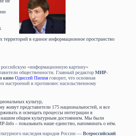
ве не
зни
х
х территорий в единое информационное пространство
 российскую «информационную картину»
ставители общественности. Главный редактор
МИР-
и кино
Одиссей Пипия
говорит, что основная
их настроений в противовес насильственному
циональных культур,
у живут представители 175 национальностей, и все
рживать и освещать процессы интеграции в
ся нашим общим культурным достоянием. Мы были
Р-Info – показывать наше единство, напоминать о нём.
ультурного наследия народов России —
Всероссийский