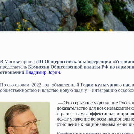
В Москве прошла
III Общероссийская конференция «Устойчив
председатель
Комиссии Общественной палаты РФ по гармон
отношений
Владимир Зорин
.
По его словам, 2022 год, объявленный
Годом культурного насл
общественностью и властью новую задачу – интеграцию освоб
— Это серьезное укрепление Русског
доказательство для всех незакомпле
страны – самая эффективная и привле
лежат уважение ко всем национально
отношение к национальным меньшинс