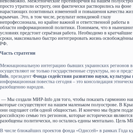
невозможно. Межэтнические противоречия на нашем полуостро
просто утратили остроту, они фактически растворились на фоне
нарастающих позитивных изменений и повышения качества жи
крымчан. Это, в том числе, результат невидимой глазу
непрофессионала, но крайне важной и ответственной работы в
области информационной политики. Понимаем, что в нынешни
условиях предстоит серьёзная работа. Необходимо в кратчайшие
сроки, максимально быстро интегрировать жизнь освобождённы
РФ.
Часть стратегии
Межнациональную интеграцию бывших украинских регионов в
осуществляют не только государственные структуры, но и пред
Info
, президент
Фонда содействия развитию науки, культуры 
информационная повестка сегодня – это консолидация этническ
разобщению народов.
— Мы создали МИР-Info для того, чтобы показать гармонию на
которые сосуществуют на нашем маленьком полуострове. В Крым
они ощущают себя одной общностью. И конечно мы будем подде
российскую семью тех регионов, которые исторически являют
разобщены политически, но остались едины ментально. Цель МИ
В числе ближайших проектов фонда «Одиссей» в рамках Года к