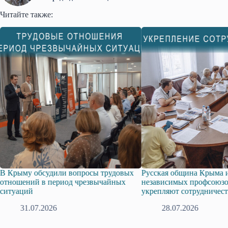
Читайте также:
ых
Русская община Крыма и Федерация
Одиссей Пипия удос
независимых профсоюзов Крыма
знака «За гражданск
укрепляют сотрудничество
17.07.2026
28.07.2026