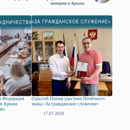
империи в Крыму
тоен Почётного
Госдума приняла в первом чтении
В Кр
ое служение»
законопроект о поддержке развития
комп
технологий искусственного интеллекта.
груз
08.07.2026