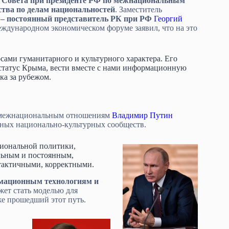
е
Совета при президенте РФ по межнациональным
тва по делам национальностей
. Заместитель
 – постоянный представитель РК при РФ
Георгий
ждународном экономическом форуме заявил, что на это
ами гуманитарного и культурного характера. Его
 статус Крыма, вести вместе с нами информационную
ка за рубежом.
о межнациональным отношениям
Владимир Путин
ьных национально-культурных сообществ.
иональной политики,
льным и постоянным,
 тактичными, корректными.
рмационным технологиям и
жет стать моделью для
е прошедший этот путь.