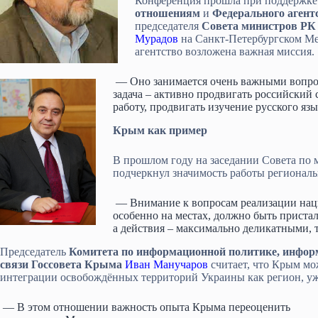
Конференция прошла при поддержк
отношениям
и
Федерального агентс
председателя
Совета министров РК
Мурадов
на Санкт-Петербургском Ме
агентство возложена важная миссия.
— Оно занимается очень важными вопрос
задача – активно продвигать российский
работу, продвигать изучение русского язы
Крым как пример
В прошлом году на заседании Совета п
подчеркнул значимость работы регионал
— Внимание к вопросам реализации нац
особенно на местах, должно быть приста
а действия – максимально деликатными,
Председатель
Комитета по информационной политике, инфо
связи Госсовета Крыма
Иван Манучаров
считает, что Крым мо
интеграции освобождённых территорий Украины как регион, уж
— В этом отношении важность опыта Крыма переоценить