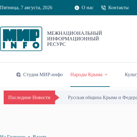
Перейти
Пятница, 7 августа, 2026
О нас
Контакты
к
сути
МЕЖНАЦИОНАЛЬНЫЙ
ИНФОРМАЦИОННЫЙ
РЕСУРС
Студия МИР-инфо
Народы Крыма
Культ
Русская община Крыма и Федер
Последние Новости
На Главную
Власть