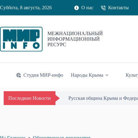
Перейти
Суббота, 8 августа, 2026
О нас
Контакты
к
сути
МЕЖНАЦИОНАЛЬНЫЙ
ИНФОРМАЦИОННЫЙ
РЕСУРС
Студия МИР-инфо
Народы Крыма
Культ
Русская община Крыма и Федер
Последние Новости
На Главную
Общественная дипломатия