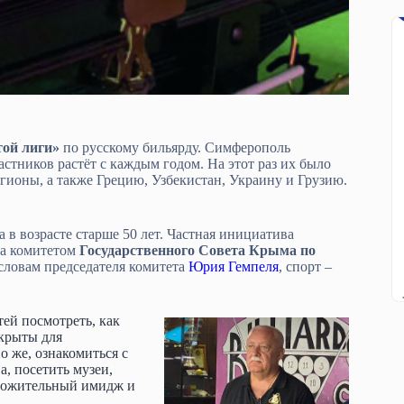
той лиги»
по русскому бильярду. Симферополь
астников растёт с каждым годом. На этот раз их было
егионы, а также Грецию, Узбекистан, Украину и Грузию.
 в возрасте старше 50 лет. Частная инициатива
а комитетом
Государственного Совета Крыма по
 словам председателя комитета
Юрия Гемпеля
, спорт –
ей посмотреть, как
ткрыты для
о же, ознакомиться с
, посетить музеи,
оложительный имидж и