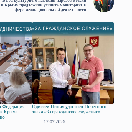
В Год культурного наследия народов России
в Крыму предложили усилить мониторинг в
сфере межнациональной деятельности
удостоен Почётного
Госдума приняла в первом чтении
данское служение»
законопроект о поддержке развития
технологий искусственного интеллекта.
6
08.07.2026