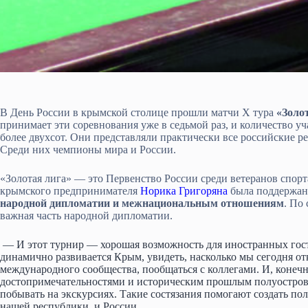
В День России в крымской столице прошли матчи X тура
«Золо
принимает эти соревнования уже в седьмой раз, и количество уч
более двухсот. Они представляли практически все российские р
Среди них чемпионы мира и России.
«Золотая лига» — это Первенство России среди ветеранов спорта
крымского предпринимателя
Норика Григоряна
была поддержан
народной дипломатии и межнациональным отношениям
. По
важная часть народной дипломатии.
— И этот турнир — хорошая возможность для иностранных гост
динамично развивается Крым, увидеть, насколько мы сегодня о
международного сообщества, пообщаться с коллегами. И, конечн
достопримечательностями и историческим прошлым полуострова
побывать на экскурсиях. Такие состязания помогают создать п
нашей республики, и России.