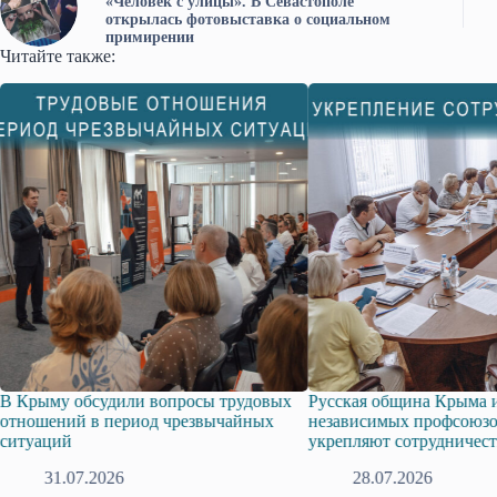
«Человек с улицы». В Севастополе
открылась фотовыставка о социальном
примирении
Читайте также:
удовых
Русская община Крыма и Федерация
Одиссей Пипия 
йных
независимых профсоюзов Крыма
знака «За граж
укрепляют сотрудничество
17.07.202
28.07.2026