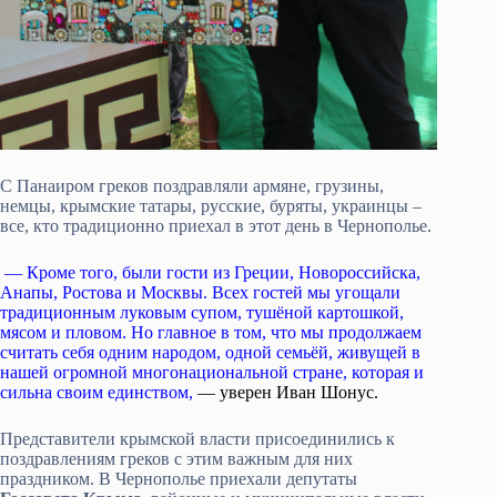
С Панаиром греков поздравляли армяне, грузины,
немцы, крымские татары, русские, буряты, украинцы –
все, кто традиционно приехал в этот день в Чернополье.
— Кроме того, были гости из Греции, Новороссийска,
Анапы, Ростова и Москвы. Всех гостей мы угощали
традиционным луковым супом, тушёной картошкой,
мясом и пловом. Но главное в том, что мы продолжаем
считать себя одним народом, одной семьёй, живущей в
нашей огромной многонациональной стране, которая и
сильна своим единством,
— уверен Иван Шонус.
Представители крымской власти присоединились к
поздравлениям греков с этим важным для них
праздником. В Чернополье приехали депутаты