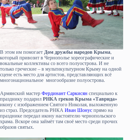
В этом им помогает
Дом дружбы народов Крыма
,
который привозит в Чернополье хореографические и
вокальные коллективы со всего полуострова. И не
только греческие – в мультикультурном Крыму на одной
сцене есть место для артистов, представляющих всё
многонациональное многообразие полуострова.
Армянский мастер
Фердинант Саркисян
специально к
празднику подарил
РНКА греков Крыма «Таврида»
икону с изображением Святого Николая, выложенную
из страз. Председатель РНКА
Иван Шонус
прямо на
празднике передал икону настоятелю чернопольского
храма. Вскоре она займёт там своё место среди прочих
образов святых.