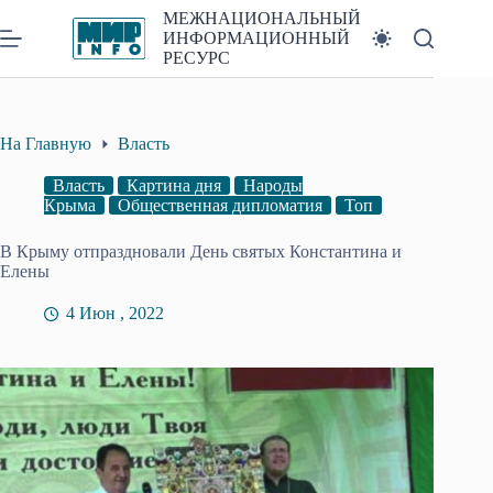
Перейти
МЕЖНАЦИОНАЛЬНЫЙ
к
ИНФОРМАЦИОННЫЙ
сути
РЕСУРС
На Главную
Власть
Власть
Картина дня
Народы
Крыма
Общественная дипломатия
Топ
В Крыму отпраздновали День святых Константина и
Елены
4 Июн , 2022