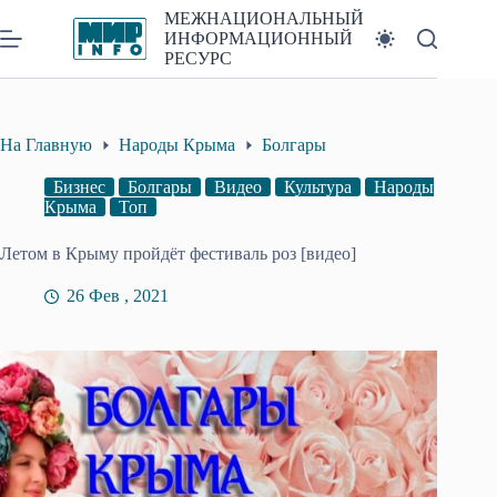
Перейти
МЕЖНАЦИОНАЛЬНЫЙ
к
ИНФОРМАЦИОННЫЙ
сути
РЕСУРС
На Главную
Народы Крыма
Болгары
Бизнес
Болгары
Видео
Культура
Народы
Крыма
Топ
Летом в Крыму пройдёт фестиваль роз [видео]
26 Фев , 2021