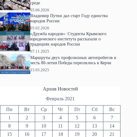
среде
05.06.2026
Владимир Путин дал старт Году единства
народов России
05.02.2026
«Дружба народов»: Студенты Крымского
юридического института рассказали о
традициях народов России
07.11.2025
Маршруты двух профсоюзных автопробегов в
честь 80-летия Победы пересеклись в Керчи
15.05.2025
Архив Новостей
Февраль 2021
Пн
Вт
Ср
Чт
Пт
Сб
Вс
1
2
3
4
5
6
7
8
9
10
11
12
13
14
15
16
17
18
19
20
21