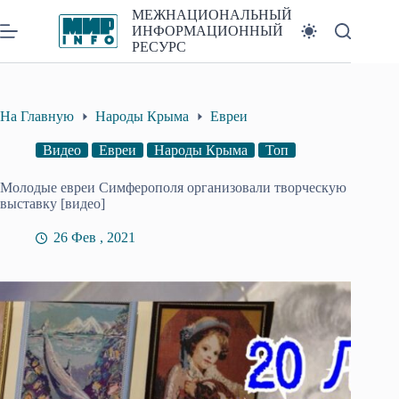
Перейти
МЕЖНАЦИОНАЛЬНЫЙ
к
ИНФОРМАЦИОННЫЙ
сути
РЕСУРС
На Главную
Народы Крыма
Евреи
Видео
Евреи
Народы Крыма
Топ
Молодые евреи Симферополя организовали творческую
выставку [видео]
26 Фев , 2021