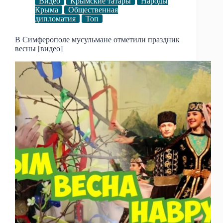
Видео
Крымские татары
Народы
Крыма
Общественная
дипломатия
Топ
В Симферополе мусульмане отметили праздник
весны [видео]