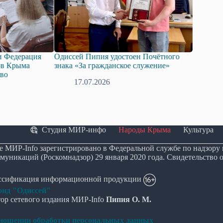
Одиссей Пипия удостоен Почётного
Госдума приняла в п
знака «За гражданское служение»
законопроект о подд
технологий искусств
17.07.2026
08.07.2026
Студия МИР-инфо
Народы Крыма
Культура
е МИР-Info зарегистрировано в Федеральной службе по надзору
муникаций (Роскомнадзор) 29 января 2020 года. Свидетельство 
ассификация информационной продукции
нд "Одиссей"
ор сетевого издания МИР-Info
Пипия О. М.
тношении обработки персональных данных