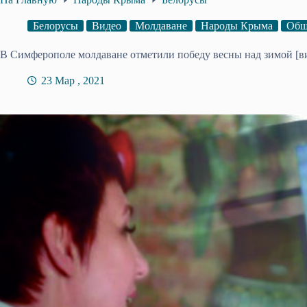
Белорусы
Видео
Молдаване
Народы Крыма
Общ
В Симферополе молдаване отметили победу весны над зимой [в
23 Мар , 2021