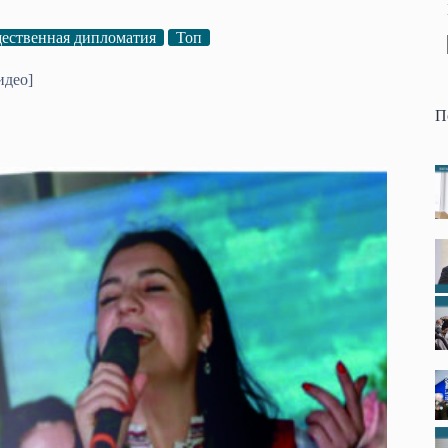
ественная дипломатия
Топ
идео]
П