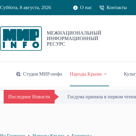
Перейти
Суббота, 8 августа, 2026
О нас
Контакты
к
сути
МЕЖНАЦИОНАЛЬНЫЙ
ИНФОРМАЦИОННЫЙ
РЕСУРС
Студия МИР-инфо
Народы Крыма
Культ
В Крыму представили первое ко
Последние Новости
На Главную
Народы Крыма
Белорусы