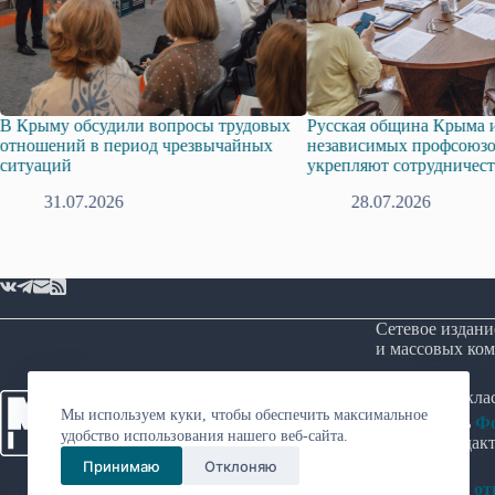
судили вопросы трудовых
Русская община Крыма и Федерация
в период чрезвычайных
независимых профсоюзов Крыма
укрепляют сотрудничество
2026
28.07.2026
Сетевое издани
и массовых ком
Возрастная кл
Мы используем куки, чтобы обеспечить максимальное
Учредитель
Фо
удобство использования нашего веб-сайта.
Главный редакт
Принимаю
Отклоняю
Политика в о