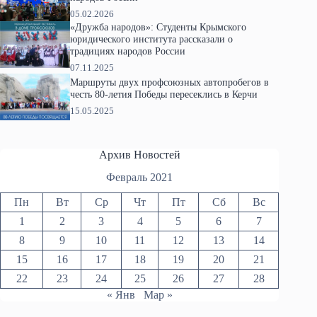
05.02.2026
«Дружба народов»: Студенты Крымского
юридического института рассказали о
традициях народов России
07.11.2025
Маршруты двух профсоюзных автопробегов в
честь 80-летия Победы пересеклись в Керчи
15.05.2025
Архив Новостей
Февраль 2021
Пн
Вт
Ср
Чт
Пт
Сб
Вс
1
2
3
4
5
6
7
8
9
10
11
12
13
14
15
16
17
18
19
20
21
22
23
24
25
26
27
28
« Янв
Мар »