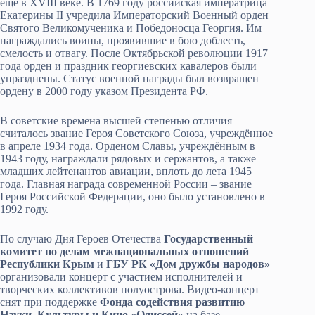
ещё в XVIII веке. В 1769 году российская императрица
Екатерины II учредила Императорский Военный орден
Святого Великомученика и Победоносца Георгия. Им
награждались воины, проявившие в бою доблесть,
смелость и отвагу. После Октябрьской революции 1917
года орден и праздник георгиевских кавалеров были
упразднены. Статус военной награды был возвращен
ордену в 2000 году указом Президента РФ.
В советские времена высшей степенью отличия
считалось звание Героя Советского Союза, учреждённое
в апреле 1934 года. Орденом Славы, учреждённым в
1943 году, награждали рядовых и сержантов, а также
младших лейтенантов авиации, вплоть до лета 1945
года. Главная награда современной России – звание
Героя Российской Федерации, оно было установлено в
1992 году.
По случаю Дня Героев Отечества
Государственный
комитет по делам межнациональных отношений
Республики Крым
и
ГБУ РК «Дом дружбы народов»
организовали концерт с участием исполнителей и
творческих коллективов полуострова. Видео-концерт
снят при поддержке
Фонда содействия развитию
Науки, Культуры и Кино «Одиссей»
на базе