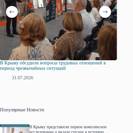
В Крыму обсудили вопросы трудовых отношений в
Русска
период чрезвычайных ситуаций
профсо
31.07.2026
2
Популярные Новости
В Крыму представили первое комплексное
исследование о вкладе грузин в историю