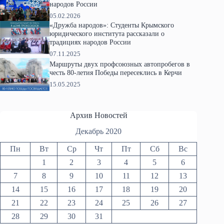
народов России
05.02.2026
«Дружба народов»: Студенты Крымского
юридического института рассказали о
традициях народов России
07.11.2025
Маршруты двух профсоюзных автопробегов в
честь 80-летия Победы пересеклись в Керчи
15.05.2025
Архив Новостей
Декабрь 2020
Пн
Вт
Ср
Чт
Пт
Сб
Вс
1
2
3
4
5
6
7
8
9
10
11
12
13
14
15
16
17
18
19
20
21
22
23
24
25
26
27
28
29
30
31