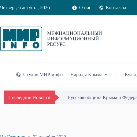
Перейти
Четверг, 6 августа, 2026
О нас
Контакты
к
сути
МЕЖНАЦИОНАЛЬНЫЙ
ИНФОРМАЦИОННЫЙ
РЕСУРС
Студия МИР-инфо
Народы Крыма
Культ
Русская община Крыма и Федер
Последние Новости
На Главную
02 декабря 2020