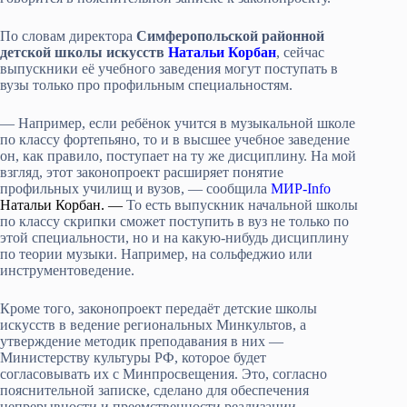
По словам директора
Симферопольской районной
детской школы искусств
Натальи Корбан
, сейчас
выпускники её учебного заведения могут поступать в
вузы только про профильным специальностям.
— Например, если ребёнок учится в музыкальной школе
по классу фортепьяно, то и в высшее учебное заведение
он, как правило, поступает на ту же дисциплину. На мой
взгляд, этот законопроект расширяет понятие
профильных училищ и вузов, — сообщила
МИР-Info
Натальи Корбан. —
То есть выпускник начальной школы
по классу скрипки сможет поступить в вуз не только по
этой специальности, но и на какую-нибудь дисциплину
по теории музыки. Например, на сольфеджио или
инструментоведение.
Кроме того, законопроект передаёт детские школы
искусств в ведение региональных Минкультов, а
утверждение методик преподавания в них —
Министерству культуры РФ, которое будет
согласовывать их с Минпросвещения. Это, согласно
пояснительной записке, сделано для обеспечения
непрерывности и преемственности реализации