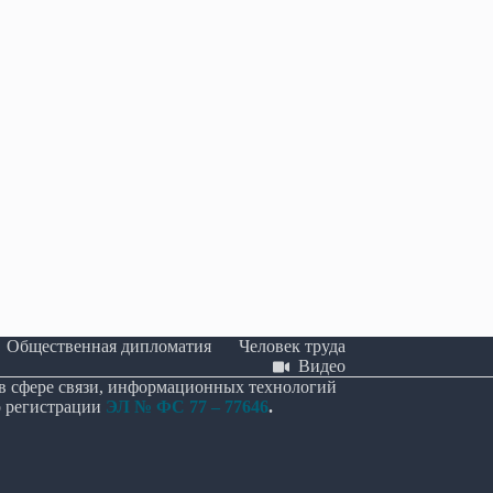
енной национальной
В Крыму отмечают День памяти жертв
вому диалогу: Телемост
депортации народов Крыма
цк, Крым
18.05.2026
26
Общественная дипломатия
Человек труда
Видео
 в сфере связи, информационных технологий
о регистрации
ЭЛ № ФС 77 – 77646
.