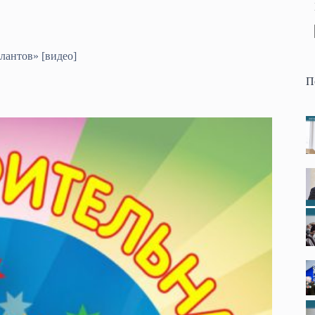
лантов» [видео]
П