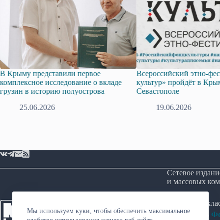
му представили первое
Всероссийский этно-фестивал
ексное исследование о вкладе
культур» пройдёт в Крыму и
н в историю полуострова
Севастополе
25.06.2026
19.06.2026
Сетевое издани
и массовых ком
Возрастная кл
Мы используем куки, чтобы обеспечить максимальное
Учредитель
Фо