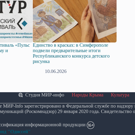
ь «Пульс
Единство в красках: в Симферополе
От государств
подвели предварительные итоги
политики к жи
Республиканского конкурса детского
Масква, Доне
рисунка
26.05.20
10.06.2026
Студия МИР-инфо
Народы Крыма
Культура
е МИР-Info зарегистрировано в Федеральной службе по надзору
муникаций (Роскомнадзор) 29 января 2020 года. Свидетельство 
ассификация информационной продукции
нд "Одиссей"