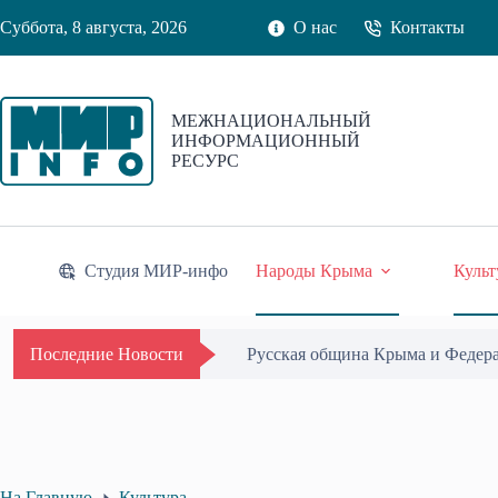
Перейти
Суббота, 8 августа, 2026
О нас
Контакты
к
сути
МЕЖНАЦИОНАЛЬНЫЙ
ИНФОРМАЦИОННЫЙ
РЕСУРС
Студия МИР-инфо
Народы Крыма
Культ
Русская община Крыма и Федер
Последние Новости
На Главную
Культура