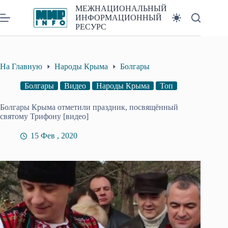
Перейти
МЕЖНАЦИОНАЛЬНЫЙ
к
ИНФОРМАЦИОННЫЙ
сути
РЕСУРС
На Главную
Народы Крыма
Болгары
Болгары
Видео
Народы Крыма
Топ
Болгары Крыма отметили праздник, посвящённый
святому Трифону [видео]
15 Фев , 2020