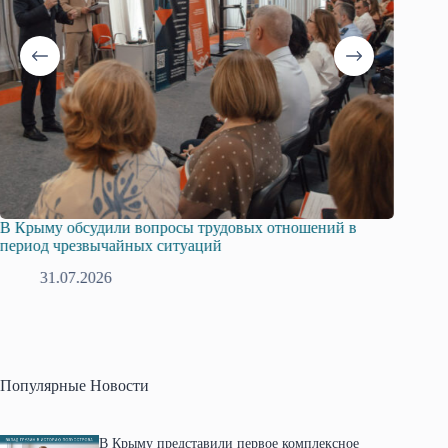
В Крыму обсудили вопросы трудовых отношений в
Русска
период чрезвычайных ситуаций
профсо
31.07.2026
2
Популярные Новости
В Крыму представили первое комплексное