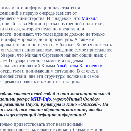
нимаем, что информационная стратегия
компаний в первую очередь зависит от
вующего министерства. И я надеюсь, что
Михаил
, новый глава Министерства внутренней политики,
и и связи, которого недавно представили
ности, понимает, что телевидение должно не только
 и информировать, но и просвещать. А также и
ровать те ценности, что нам близки. Хочется пожелать
ы он уделил национальному вещанию самое пристальное
 Уверен, что Михаил Сергеевич найдёт общий язык с
елем Государственного комитета по делам
нальных отношений Крыма
Альбертом Кангиевым
,
 открытым и понимающим ситуацию. В связке, в
аимодействии, две эти структуры должны в самое
 время исправить и оживить ситуацию.
адачи ставит перед собой и наш межнациональный
ионный ресурс
МИР-Info
, учреждённый Фондом
я развитию Науки, Культуры и Кино «Одиссей». На
аш взгляд, нам стоит обратить внимание, чтобы
ть существующий дефицит информации?
только приветствовать этот независимый
онный проект, который не связан с бюджетом и не