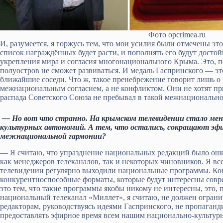
Фото opcrimea.ru
И, разумеется, я горжусь тем, что мои усилия были отмечены эт
список награждённых будет расти, и пополнять его будут дост
укрепления мира и согласия многонационального Крыма. Это, п
полуостров не сможет развиваться. И медаль Гаспринского — эт
ближайшие соседи. Что ж, такое пренебрежение говорит лишь о
межнациональным согласием, а не конфликтом. Они не хотят при
распада Советского Союза не пребывал в такой межнационально
— Но вот что странно. На крымском телевидении стало мен
культурных автономий. А тем, что остались, сокращают эфир
межнациональной гармонии?
— Я считаю, что упразднение национальных редакций было ош
как менеджеров телеканалов, так и некоторых чиновников. Я вс
телевидении регулярно выходили национальные программы. Кон
конкурентноспособные форматы, которые будут интересны совр
это тем, что такие программы якобы никому не интересны, это,
национальный телеканал «Миллет», я считаю, не должен ограни
редакторам, руководствуясь идеями Гаспринского, не пропаганд
предоставлять эфирное время всем нашим национально-культурн