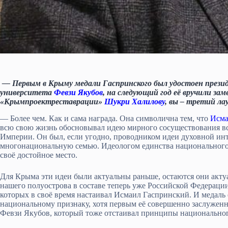
— Первым в Крыму медали Гаспринского был удостоен прези
университета
Февзи Якубов
, на следующий год её вручили з
«Крымпроектреставрации»
Шукри Халилову
, вы – третий л
— Более чем. Как и сама награда. Она символична тем, что
Исма
всю свою жизнь обосновывал идею мирного сосуществования вс
Империи. Он был, если угодно, проводником идеи духовной ин
многонациональную семью. Идеологом единства национального 
своё достойное место.
Для Крыма эти идеи были актуальны раньше, остаются они акту
нашего полуострова в составе теперь уже Российской Федераци
которых в своё время настаивал Исмаил Гаспринский. И медаль 
национальному признаку, хотя первым её совершенно заслужен
Февзи Якубов, который тоже отстаивал принципы национальног