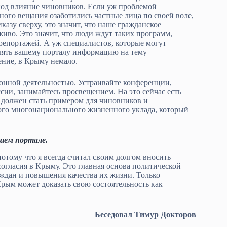
под влияние чиновников. Если уж проблемой
ного вещания озаботились частные лица по своей воле,
иказу сверху, это значит, что наше гражданское
иво. Это значит, что люди ждут таких программ,
 репортажей. А уж специалистов, которые могут
лять вашему порталу информацию на тему
ние, в Крыму немало.
онной деятельностью. Устраивайте конференции,
ии, занимайтесь просвещением. На это сейчас есть
должен стать примером для чиновников и
кого многонационального жизненного уклада, который
ашем портале.
отому что я всегда считал своим долгом вносить
огласия в Крыму. Это главная основа политической
аждан и повышения качества их жизни. Только
рым может доказать свою состоятельность как
Беседовал Тимур Докторов