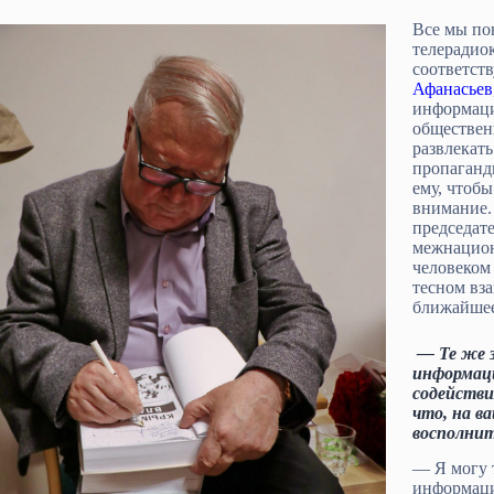
Все мы по
телерадио
соответст
Афанасьев
информаци
обществен
развлекать
пропаганди
ему, чтоб
внимание.
председат
межнацио
человеком
тесном вз
ближайшее
— Те же з
информац
содействи
что, на в
восполни
— Я могу 
информаци