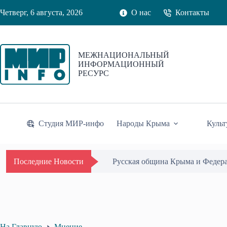
Перейти
Четверг, 6 августа, 2026
О нас
Контакты
к
сути
МЕЖНАЦИОНАЛЬНЫЙ
ИНФОРМАЦИОННЫЙ
РЕСУРС
Студия МИР-инфо
Народы Крыма
Культ
Одиссей Пипия удостоен Почётн
Последние Новости
На Главную
Мнение