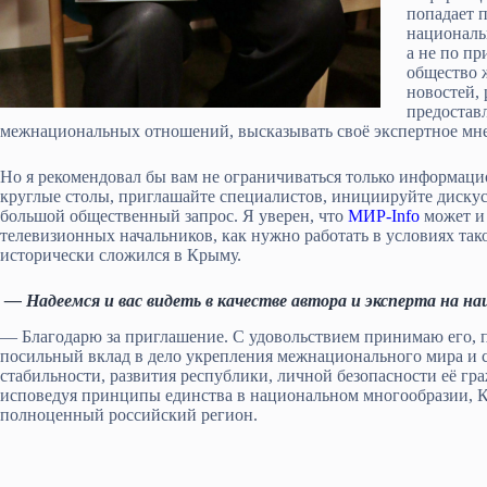
попадает 
националь
а не по пр
общество ж
новостей,
предостав
межнациональных отношений, высказывать своё экспертное мне
Но я рекомендовал бы вам не ограничиваться только информаци
круглые столы, приглашайте специалистов, инициируйте дискусс
большой общественный запрос. Я уверен, что
МИР-Info
может и 
телевизионных начальников, как нужно работать в условиях та
исторически сложился в Крыму.
— Надеемся и вас видеть в качестве автора и эксперта на н
— Благодарю за приглашение. С удовольствием принимаю его, п
посильный вклад в дело укрепления межнационального мира и с
стабильности, развития республики, личной безопасности её гр
исповедуя принципы единства в национальном многообразии, К
полноценный российский регион.