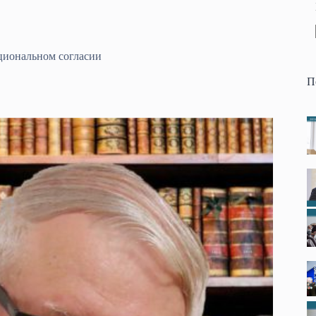
циональном согласии
П