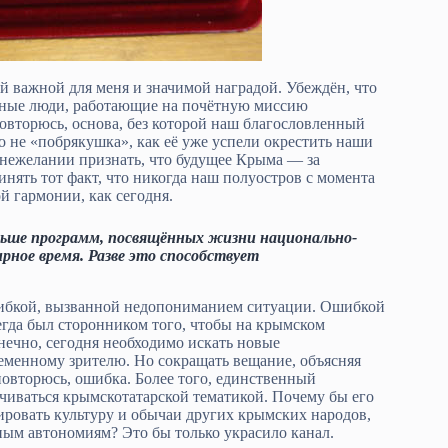
ой важной для меня и значимой наградой. Убеждён, что
ойные люди, работающие на почётную миссию
овторюсь, основа, без которой наш благословленный
о не «побрякушка», как её уже успели окрестить наши
 нежелании признать, что будущее Крыма — за
нять тот факт, что никогда наш полуостров с момента
й гармонии, как сегодня.
ьше программ, посвящённых жизни национально-
ное время. Разве это способствует
ибкой, вызванной недопониманием ситуации. Ошибкой
егда был сторонником того, чтобы на крымском
ечно, сегодня необходимо искать новые
еменному зрителю. Но сокращать вещание, объясняя
 повторюсь, ошибка. Более того, единственный
чиваться крымскотатарской тематикой. Почему бы его
ировать культуру и обычаи других крымских народов,
ым автономиям? Это бы только украсило канал.