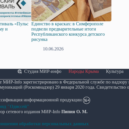
инство в красках: в Симферополе
От государственной нацио
двели предварительные итоги
политики к живому диалог
спубликанского конкурса детского
Масква, Донецк, Крым
сунка
26.05.2026
10.06.2026
Студия МИР-инфо
Народы Крыма
Культура
е МИР-Info зарегистрировано в Федеральной службе по надзору
муникаций (Роскомнадзор) 29 января 2020 года. Свидетельство 
ассификация информационной продукции
нд "Одиссей"
ор сетевого издания МИР-Info
Пипия О. М.
тношении обработки персональных данных