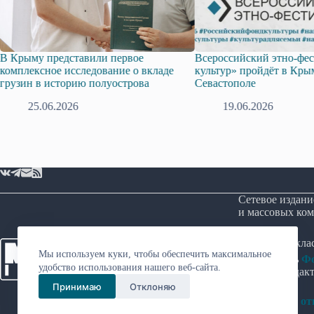
или первое
Всероссийский этно-фестиваль «Пульс
Ед
едование о вкладе
культур» пройдёт в Крыму и
по
 полуострова
Севастополе
Ре
ри
19.06.2026
Сетевое издани
и массовых ком
Возрастная кл
Мы используем куки, чтобы обеспечить максимальное
Учредитель
Фо
удобство использования нашего веб-сайта.
Главный редакт
Принимаю
Отклоняю
Политика в о