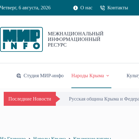
Перейти
Четверг, 6 августа, 2026
О нас
Контакты
к
сути
МЕЖНАЦИОНАЛЬНЫЙ
ИНФОРМАЦИОННЫЙ
РЕСУРС
Студия МИР-инфо
Народы Крыма
Культ
Русская община Крыма и Федер
Последние Новости
На Главную
Народы Крыма
Крымские татары