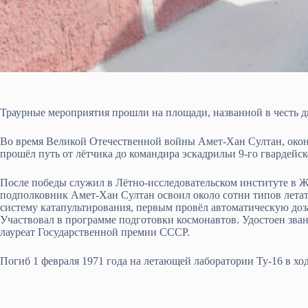
Траурные мероприятия прошли на площади, названной в честь д
Во время Великой Отечественной войны Амет-Хан Султан, ок
прошёл путь от лётчика до командира эскадрильи 9-го гвардейс
После победы служил в Лётно-исследовательском институте в Ж
подполковник Амет-Хан Султан освоил около сотни типов летат
систему катапультирования, первым провёл автоматическую дозап
Участвовал в программе подготовки космонавтов. Удостоен зв
лауреат Государственной премии СССР.
Погиб 1 февраля 1971 года на летающей лаборатории Ту-16 в хо