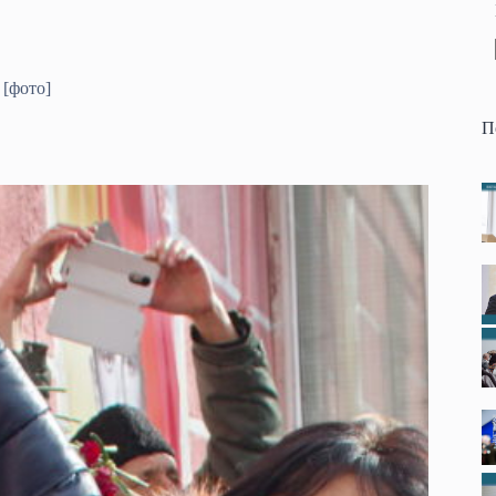
 [фото]
П