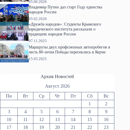
05.06.2026
Владимир Путин дал старт Году единства
народов России
05.02.2026
«Дружба народов»: Студенты Крымского
юридического института рассказали о
традициях народов России
07.11.2025
Маршруты двух профсоюзных автопробегов в
честь 80-летия Победы пересеклись в Керчи
15.05.2025
Архив Новостей
Август 2026
Пн
Вт
Ср
Чт
Пт
Сб
Вс
1
2
3
4
5
6
7
8
9
10
11
12
13
14
15
16
17
18
19
20
21
22
23