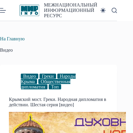
Перейти
МЕЖНАЦИОНАЛЬНЫЙ
к
ИНФОРМАЦИОННЫЙ
сути
РЕСУРС
На Главную
Видео
Видео
Греки
Народы
Крыма
Общественная
дипломатия
Топ
Крымский мост. Греки. Народная дипломатия в
действии. Шестая серия [видео]