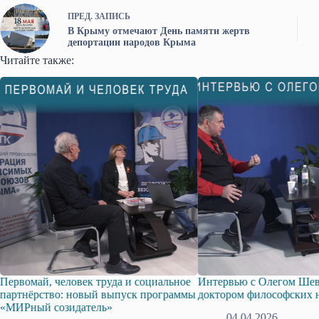
ПРЕД.
ЗАПИСЬ
В Крыму отмечают День памяти жертв
депортации народов Крыма
Читайте также:
Первомай, человек труда и социальное
Интервью с Олегом Шев
партнёрство: новый выпуск программы
доктором философских 
«МИРный созидатель»
04.04.2026