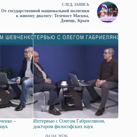
СЛЕД.
ЗАПИСЬ
От государственной национальной политики
к живому диалогу: Телемост Масква,
Донецк, Крым
ченко –
Интервью с Олегом Габриеляном,
Проект 
наук
доктором философских наук
Соглаше
практиче
04.04.2026