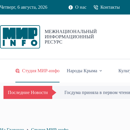
Перейти
Четверг, 6 августа, 2026
О нас
Контакты
к
сути
МЕЖНАЦИОНАЛЬНЫЙ
ИНФОРМАЦИОННЫЙ
РЕСУРС
Студия МИР-инфо
Народы Крыма
Культ
В Крыму представили первое ко
Последние Новости
На Главную
Студия МИР-инфо