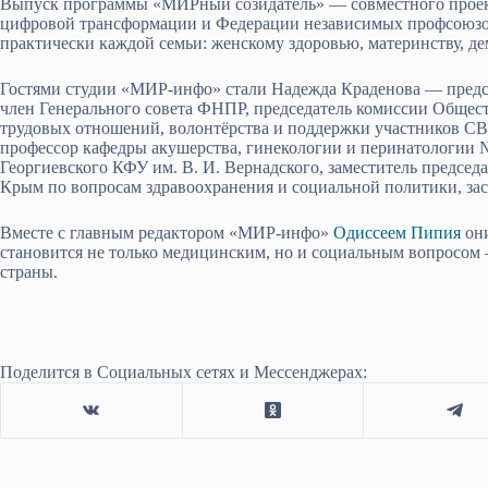
Выпуск программы «МИРный созидатель» — совместного проект
цифровой трансформации и Федерации независимых профсоюзов
практически каждой семьи: женскому здоровью, материнству, д
Гостями студии «МИР-инфо» стали Надежда Краденова — пред
член Генерального совета ФНПР, председатель комиссии Обще
трудовых отношений, волонтёрства и поддержки участников СВ
профессор кафедры акушерства, гинекологии и перинатологии 
Георгиевского КФУ им. В. И. Вернадского, заместитель предсе
Крым по вопросам здравоохранения и социальной политики, з
Вместе с главным редактором «МИР-инфо»
Одиссеем Пипия
они
становится не только медицинским, но и социальным вопросом 
страны.
Поделится в Социальных сетях и Мессенджерах: