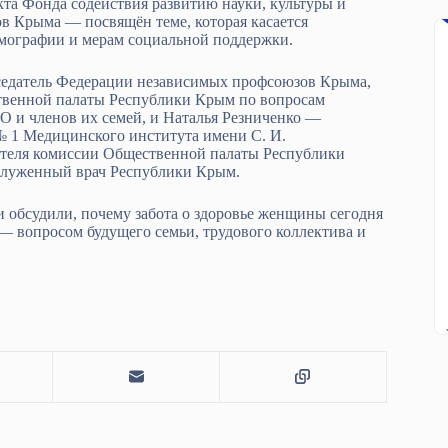
а Фонда содействия развитию науки, культуры и
 Крыма — посвящён теме, которая касается
емографии и мерам социальной поддержки.
седатель Федерации независимых профсоюзов Крыма,
ственной палаты Республики Крым по вопросам
О и членов их семей, и Наталья Резниченко —
№ 1 Медицинского института имени С. И.
дателя комиссии Общественной палаты Республики
аслуженный врач Республики Крым.
 обсудили, почему забота о здоровье женщины сегодня
— вопросом будущего семьи, трудового коллектива и