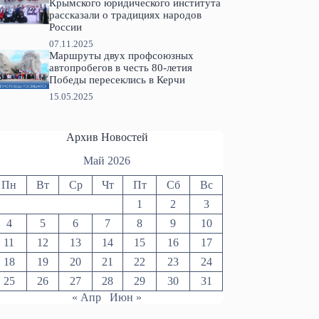
Крымского юридического института
рассказали о традициях народов
России
07.11.2025
Маршруты двух профсоюзных
автопробегов в честь 80-летия
Победы пересеклись в Керчи
15.05.2025
Архив Новостей
Май 2026
Пн
Вт
Ср
Чт
Пт
Сб
Вс
1
2
3
4
5
6
7
8
9
10
11
12
13
14
15
16
17
18
19
20
21
22
23
24
25
26
27
28
29
30
31
« Апр
Июн »