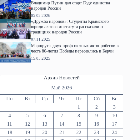
Владимир Путин дал старт Году единства
народов России
05.02.2026
«Дружба народов»: Студенты Крымского
юридического института рассказали о
традициях народов России
07.11.2025
Маршруты двух профсоюзных автопробегов в
честь 80-летия Победы пересеклись в Керчи
15.05.2025
Архив Новостей
Май 2026
Пн
Вт
Ср
Чт
Пт
Сб
Вс
1
2
3
4
5
6
7
8
9
10
11
12
13
14
15
16
17
18
19
20
21
22
23
24