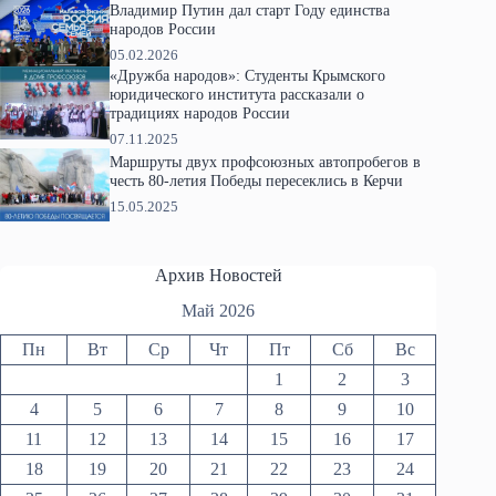
Владимир Путин дал старт Году единства
народов России
05.02.2026
«Дружба народов»: Студенты Крымского
юридического института рассказали о
традициях народов России
07.11.2025
Маршруты двух профсоюзных автопробегов в
честь 80-летия Победы пересеклись в Керчи
15.05.2025
Архив Новостей
Май 2026
Пн
Вт
Ср
Чт
Пт
Сб
Вс
1
2
3
4
5
6
7
8
9
10
11
12
13
14
15
16
17
18
19
20
21
22
23
24