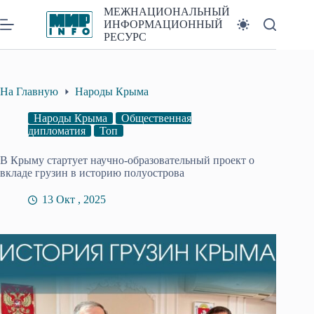
Перейти
МЕЖНАЦИОНАЛЬНЫЙ
к
ИНФОРМАЦИОННЫЙ
сути
РЕСУРС
На Главную
Народы Крыма
Народы Крыма
Общественная
дипломатия
Топ
В Крыму стартует научно-образовательный проект о
вкладе грузин в историю полуострова
13 Окт , 2025