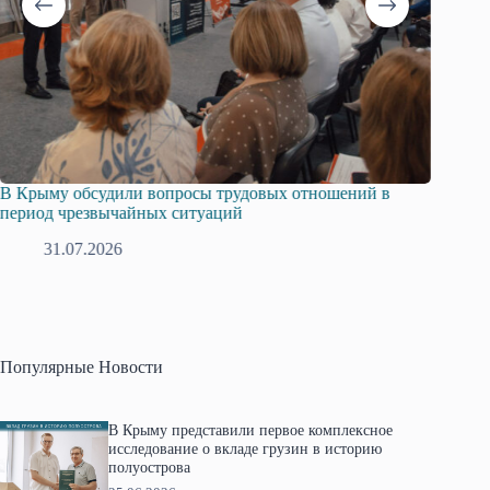
В Крыму обсудили вопросы трудовых отношений в
Русска
период чрезвычайных ситуаций
профсо
31.07.2026
2
Популярные Новости
В Крыму представили первое комплексное
исследование о вкладе грузин в историю
полуострова