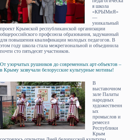
педагогическа
я школа
«КРЫМиЯ»
—
уникальный
проект Крымской республиканской организации
общероссийского профсоюза образования, задуманный
для повышения квалификации молодых педагогов. В
этом году школа стала межрегиональной и объединила
почти сто пятьдесят участников.
От узорчатых рушников до современных арт-объектов –
в Крыму зазвучали белорусские культурные мотивы!
В
выставочном
зале Палаты
народных
художественн
ых
промыслов и
ремесел
Республики
Крым
состоялось открытие Дней белорусской культуры,