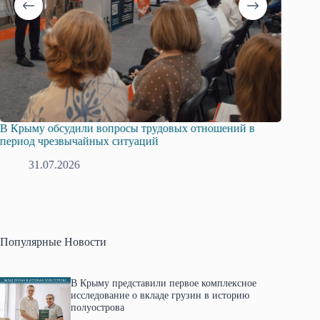
Русская община Крыма и Федерация независимых
Оди
профсоюзов Крыма укрепляют сотрудничество
гра
28.07.2026
Популярные Новости
В Крыму представили первое комплексное
исследование о вкладе грузин в историю
полуострова