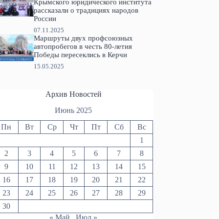
Крымского юридического института
рассказали о традициях народов
России
07.11.2025
Маршруты двух профсоюзных
автопробегов в честь 80-летия
Победы пересеклись в Керчи
15.05.2025
Архив Новостей
Июнь 2025
Пн
Вт
Ср
Чт
Пт
Сб
Вс
1
2
3
4
5
6
7
8
9
10
11
12
13
14
15
16
17
18
19
20
21
22
23
24
25
26
27
28
29
30
« Май
Июл »