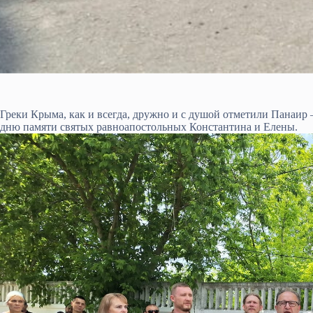
Греки Крыма, как и всегда, дружно и с душой отметили Панаи
дню памяти святых равноапостольных Константина и Елены.