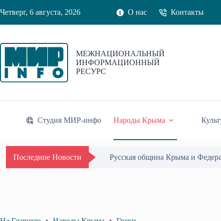
Перейти
Четверг, 6 августа, 2026
О нас
Контакты
к
сути
МЕЖНАЦИОНАЛЬНЫЙ
ИНФОРМАЦИОННЫЙ
РЕСУРС
Студия МИР-инфо
Народы Крыма
Культ
Одиссей Пипия удостоен Почётн
Последние Новости
На Главную
Народы Крыма
Греки