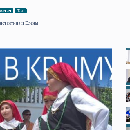
матия
Топ
онстантина и Елены
П