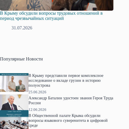
В Крыму обсудили вопросы трудовых отношений в
Русска
период чрезвычайных ситуаций
профсо
31.07.2026
2
Популярные Новости
В Крыму представили первое комплексное
исследование о вкладе грузин в историю
полуострова
25.06.2026
Александр Баталин удостоен звания Героя Труда
России
12.06.2026
В Общественной палате Крыма обсудили
вопросы языкового суверенитета в цифровой
среде