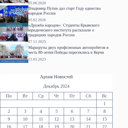
05.06.2026
Владимир Путин дал старт Году единства
народов России
05.02.2026
«Дружба народов»: Студенты Крымского
юридического института рассказали о
традициях народов России
07.11.2025
Маршруты двух профсоюзных автопробегов в
честь 80-летия Победы пересеклись в Керчи
15.05.2025
Архив Новостей
Декабрь 2024
Пн
Вт
Ср
Чт
Пт
Сб
Вс
1
2
3
4
5
6
7
8
9
10
11
12
13
14
15
16
17
18
19
20
21
22