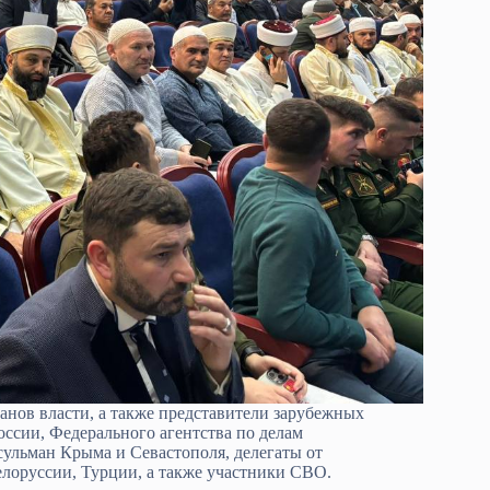
анов власти, а также представители зарубежных
ссии, Федерального агентства по делам
ульман Крыма и Севастополя, делегаты от
елоруссии, Турции, а также участники СВО.