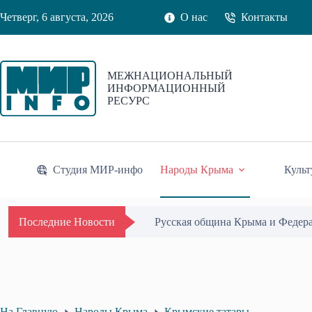
Перейти
Четверг, 6 августа, 2026
О нас
Контакты
к
сути
МЕЖНАЦИОНАЛЬНЫЙ
ИНФОРМАЦИОННЫЙ
РЕСУРС
Студия МИР-инфо
Народы Крыма
Культ
Одиссей Пипия удостоен Почётн
Последние Новости
На Главную
Народы Крыма
Крымские татары