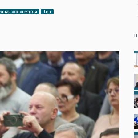
нная дипломатия
Топ
П