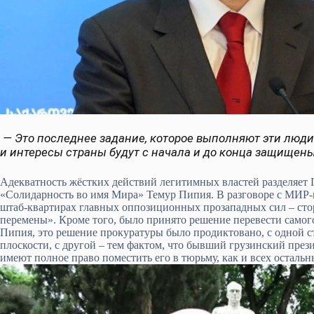
— Это последнее задание, которое выполняют эти люди
и интересы страны будут с начала и до конца защищены,
Адекватность жёстких действий легитимных властей разделяет 
«Солидарность во имя Мира» Темур Пипия. В разговоре с МИР-и
штаб-квартирах главных оппозиционных прозападных сил – сто
перемены». Кроме того, было принято решение перевести само
Пипия, это решение прокуратуры было продиктовано, с одной с
плоскости, с другой – тем фактом, что бывший грузинский през
имеют полное право поместить его в тюрьму, как и всех осталь