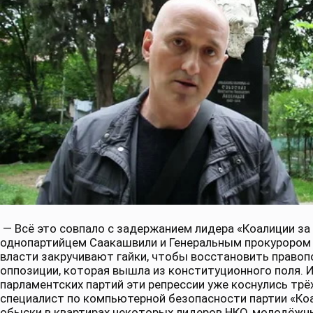
— Всё это совпало с задержанием лидера «Коалиции за
однопартийцем Саакашвили и Генеральным прокурором пр
власти закручивают гайки, чтобы восстановить правоп
оппозиции, которая вышла из конституционного поля. 
парламентских партий эти репрессии уже коснулись трё
специалист по компьютерной безопасности партии «Ко
обыски в квартирах некоторых лидеров НКО, молодёжн