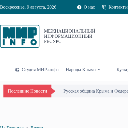
Перейти
Воскресенье, 9 августа, 2026
О нас
Контакты
к
сути
МЕЖНАЦИОНАЛЬНЫЙ
ИНФОРМАЦИОННЫЙ
РЕСУРС
Студия МИР-инфо
Народы Крыма
Культ
Русская община Крыма и Федер
Последние Новости
На Главную
Власть