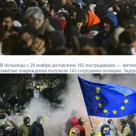
В больницы с 29 ноября доставлены 162 пострадавших — мити
тяжёлые повреждения получили 143 сотрудника полиции. Задерж