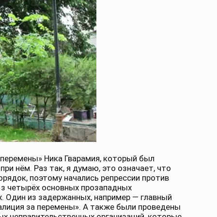
 перемены» Ника Гварамия, который был
и нём. Раз так, я думаю, это означает, что
орядок, поэтому начались репрессии против
Из четырёх основных прозападных
х. Один из задержанных, например — главный
алиция за перемены». А также были проведены
ых неправительственных организаций, которые