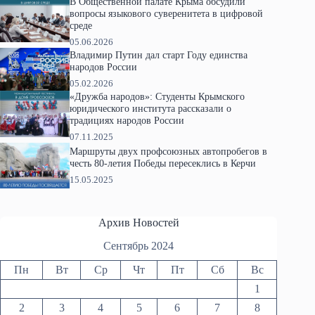
В Общественной палате Крыма обсудили
вопросы языкового суверенитета в цифровой
среде
05.06.2026
Владимир Путин дал старт Году единства
народов России
05.02.2026
«Дружба народов»: Студенты Крымского
юридического института рассказали о
традициях народов России
07.11.2025
Маршруты двух профсоюзных автопробегов в
честь 80-летия Победы пересеклись в Керчи
15.05.2025
Архив Новостей
Сентябрь 2024
Пн
Вт
Ср
Чт
Пт
Сб
Вс
1
2
3
4
5
6
7
8