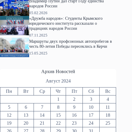
Владимир Путин дал старт Году единства
народов России
05.02.2026
«Дружба народов»: Студенты Крымского
юридического института рассказали о
традициях народов России
07.11.2025
Маршруты двух профсоюзных автопробегов в
честь 80-летия Победы пересеклись в Керчи
15.05.2025
Архив Новостей
Август 2024
Пн
Вт
Ср
Чт
Пт
Сб
Вс
1
2
3
4
5
6
7
8
9
10
11
12
13
14
15
16
17
18
19
20
21
22
23
24
25
26
27
28
29
30
31