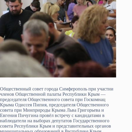
Общественный совет города Симферополь при участии
членов Общественной палаты Республики Крым —
председателя Общественного совета при Госкомнац
Крыма Одиссея Пипия, председателя Общественного
совета при Минприроды Крыма Льва Григорьева и
Евгения Пичугина провёл встречу с кандидатами в
наблюдатели на выборах депутатов Государственного
совета Республики Крым и представительных органов
муниципальных образований в Республике Крым,