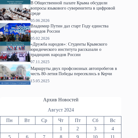
В Общественной палате Крыма обсудили
вопросы языкового суверенитета в цифровой
среде
05.06.2026
Владимир Путин дал старт Году единства
народов России
05.02.2026
«Дружба народов»: Студенты Крымского
юридического института рассказали о
традициях народов России
07.11.2025
Маршруты двух профсоюзных автопробегов в
честь 80-летия Победы пересеклись в Керчи
15.05.2025
Архив Новостей
Август 2024
Пн
Вт
Ср
Чт
Пт
Сб
Вс
1
2
3
4
5
6
7
8
9
10
11