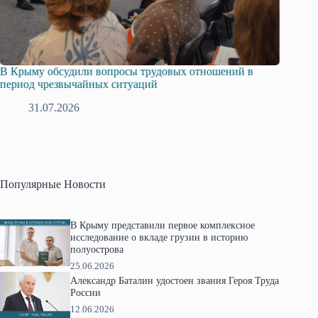
Русская община Крыма и Федерация независимых
Одиссе
профсоюзов Крыма укрепляют сотрудничество
гражда
28.07.2026
1
Популярные Новости
В Крыму представили первое комплексное
исследование о вкладе грузин в историю
полуострова
25.06.2026
Александр Баталин удостоен звания Героя Труда
России
12.06.2026