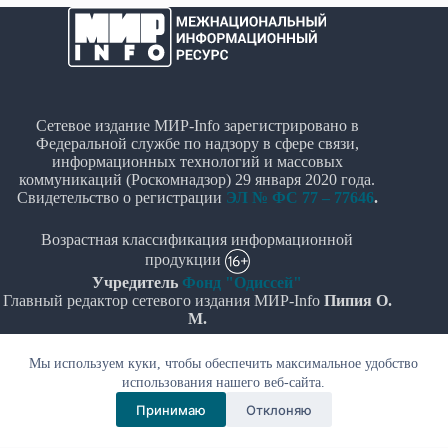
Сетевое издание МИР-Info зарегистрировано в
Федеральной службе по надзору в сфере связи,
информационных технологий и массовых
коммуникаций (Роскомнадзор) 29 января 2020 года.
Свидетельство о регистрации
ЭЛ № ФС 77 – 77646
.
Возрастная классификация информационной
продукции
Учредитель
Фонд "Одиссей"
Главный редактор сетевого издания МИР-Info
Пипия О.
М.
Политика в отношении обработки персональных
Мы используем куки, чтобы обеспечить максимальное удобство
данных
использования нашего веб-сайта.
Принимаю
Отклоняю
© Все права защищены 2020-2026г. - "МИР-Info"