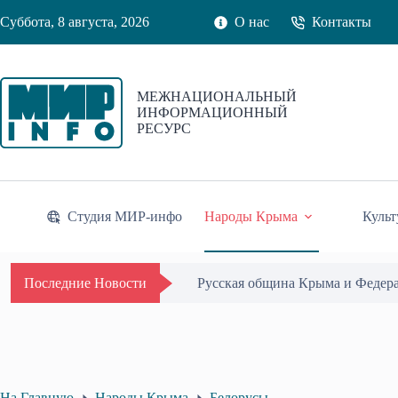
Перейти
Суббота, 8 августа, 2026
О нас
Контакты
к
сути
МЕЖНАЦИОНАЛЬНЫЙ
ИНФОРМАЦИОННЫЙ
РЕСУРС
Студия МИР-инфо
Народы Крыма
Культ
Одиссей Пипия удостоен Почётн
Последние Новости
На Главную
Народы Крыма
Белорусы