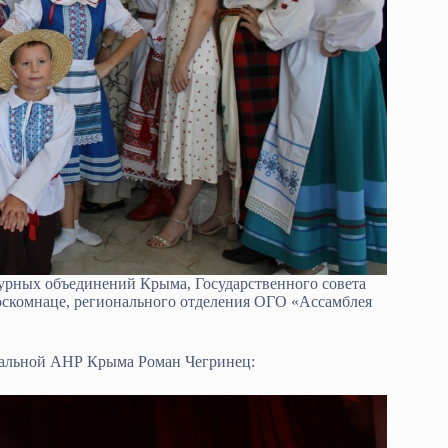
турных объединений Крыма, Государственного совета
оскомнаце, регионального отделения ОГО «Ассамблея
нальной АНР Крыма Роман Чегринец: