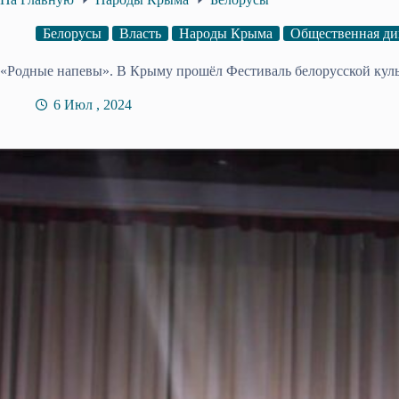
Белорусы
Власть
Народы Крыма
Общественная ди
«Родные напевы». В Крыму прошёл Фестиваль белорусской кул
6 Июл , 2024