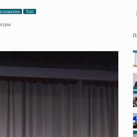
пломатия
Топ
ьтуры
П