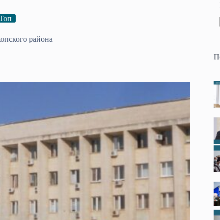
Топ
опского района
П