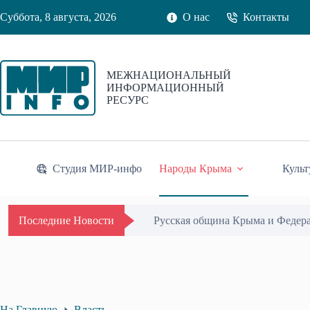
Перейти
Суббота, 8 августа, 2026
О нас
Контакты
к
сути
МЕЖНАЦИОНАЛЬНЫЙ
ИНФОРМАЦИОННЫЙ
РЕСУРС
Студия МИР-инфо
Народы Крыма
Культ
Русская община Крыма и Федер
Последние Новости
На Главную
Власть