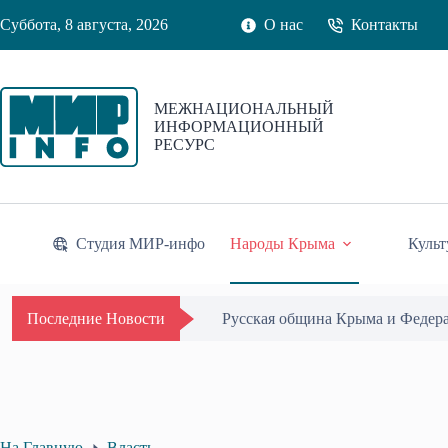
Перейти
Суббота, 8 августа, 2026
О нас
Контакты
к
сути
МЕЖНАЦИОНАЛЬНЫЙ
ИНФОРМАЦИОННЫЙ
РЕСУРС
Студия МИР-инфо
Народы Крыма
Культ
Одиссей Пипия удостоен Почётн
Последние Новости
На Главную
Власть