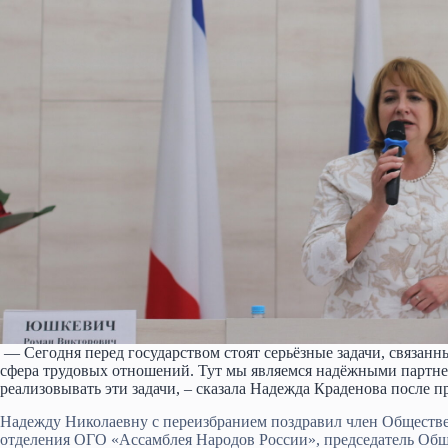
— Сегодня перед государством стоят серьёзные задачи, связанн
сфера трудовых отношений. Тут мы являемся надёжными партнер
реализовывать эти задачи, – сказала Надежда Краденова после 
Надежду Николаевну с переизбранием поздравил член Обществе
отделения ОГО «Ассамблея Народов России», председатель Об