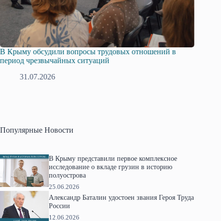
Русская община Крыма и Федерация независимых
Одиссей
профсоюзов Крыма укрепляют сотрудничество
гражда
28.07.2026
1
Популярные Новости
В Крыму представили первое комплексное
исследование о вкладе грузин в историю
полуострова
25.06.2026
Александр Баталин удостоен звания Героя Труда
России
12.06.2026