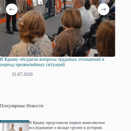
Русская община Крыма и Федерация независимых
Одис
профсоюзов Крыма укрепляют сотрудничество
граж
28.07.2026
Популярные Новости
В Крыму представили первое комплексное
исследование о вкладе грузин в историю