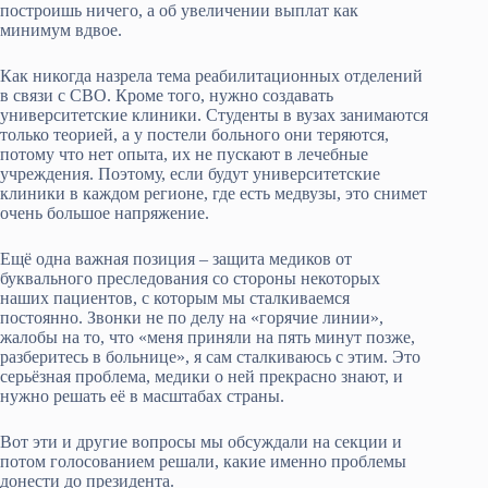
построишь ничего, а об увеличении выплат как
минимум вдвое.
Как никогда назрела тема реабилитационных отделений
в связи с СВО. Кроме того, нужно создавать
университетские клиники. Студенты в вузах занимаются
только теорией, а у постели больного они теряются,
потому что нет опыта, их не пускают в лечебные
учреждения. Поэтому, если будут университетские
клиники в каждом регионе, где есть медвузы, это снимет
очень большое напряжение.
Ещё одна важная позиция – защита медиков от
буквального преследования со стороны некоторых
наших пациентов, с которым мы сталкиваемся
постоянно. Звонки не по делу на «горячие линии»,
жалобы на то, что «меня приняли на пять минут позже,
разберитесь в больнице», я сам сталкиваюсь с этим. Это
серьёзная проблема, медики о ней прекрасно знают, и
нужно решать её в масштабах страны.
Вот эти и другие вопросы мы обсуждали на секции и
потом голосованием решали, какие именно проблемы
донести до президента.