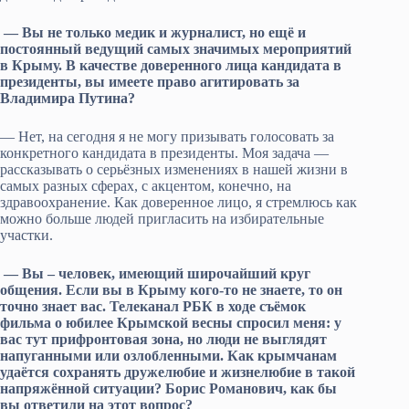
— Вы не только медик и журналист, но ещё и
постоянный ведущий самых значимых мероприятий
в Крыму. В качестве доверенного лица кандидата в
президенты, вы имеете право агитировать за
Владимира Путина?
— Нет, на сегодня я не могу призывать голосовать за
конкретного кандидата в президенты. Моя задача —
рассказывать о серьёзных изменениях в нашей жизни в
самых разных сферах, с акцентом, конечно, на
здравоохранение. Как доверенное лицо, я стремлюсь как
можно больше людей пригласить на избирательные
участки.
— Вы – человек, имеющий широчайший круг
общения. Если вы в Крыму кого-то не знаете, то он
точно знает вас. Телеканал РБК в ходе съёмок
фильма о юбилее Крымской весны спросил меня: у
вас тут прифронтовая зона, но люди не выглядят
напуганными или озлобленными. Как крымчанам
удаётся сохранять дружелюбие и жизнелюбие в такой
напряжённой ситуации? Борис Романович, как бы
вы ответили на этот вопрос?