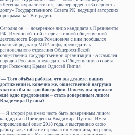
«Легенда журналистики», кавалер ордена «За верность
долгу» Государственного Совета РК, ведущий авторских
программ на ТВ и радио.
Сегодня он — доверенное лицо кандидата в Президенты
РФ. Именно об этой сфере активной общественной
деятельности Бориса Романовича с ним пообщался
главный редактор МИР-инфо, председатель
регионального отделения Общероссийской
общественно-государственной организации «Ассамблея
народов России», председатель Общественного совета
при Госкомнац Крыма Одиссей Пипия.
— Того объёма работы, что вы делаете, ваших
достижений и, конечно же, общественной нагрузки
хватило бы на три биографии. Почему вы приняли
ещё одно предложение – стать доверенным лицом
Владимира Путина?
— Я второй раз имею честь быть доверенным лицом
кандидата в Президенты Владимира Путина. Имея
определенный опыт 2018 года, я выстраиваю свою
работу так, чтобы не страдала ни медицина, ни радио,
ни телевидение. Как доверенное лицо я принимаю