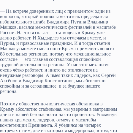
— На встрече доверенных лиц с президентом один из
вопросов, который поднял заместитель председателя
избирательного штаба Владимира Путина Владимир
Машков, касался межэтнических фестивалей в масштабе
России. На что я сказал — эта модель в Крыму уже
давно работает. И Хыдырлез мы отмечаем вместе, и
Пурим, и православные праздники. И я тогда ответил
Машкову: можете смело опыт Крыма применять во всех
88 остальных регионах, потому что межнациональное
согласие — это главная составляющая спокойной
трудовой деятельности региона. У нас этот механизм
очень чётко работает, и никто не отвлекается на
ненужные разговоры. А имея таких лидеров, как Сергей
Аксёнов и Владимир Константинов, мы абсолютно
спокойны и за сегодняшнее, и за будущее нашего
региона.
Поэтому общественно-политическая обстановка в
Крыму абсолютно стабильная, мы уверены в завтрашнем
дне и в нашей безопасности на сто процентов. Упомянув
наших крымских, лидеров, отмечу и масштабы
компетенции Президента. Я убедился на четырёх
встречах с ним, две из которых я модерировал, в том, что