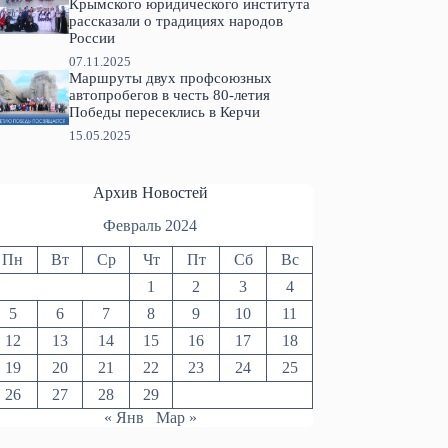
Крымского юридического института
рассказали о традициях народов
России
07.11.2025
Маршруты двух профсоюзных
автопробегов в честь 80-летия
Победы пересеклись в Керчи
15.05.2025
Архив Новостей
Февраль 2024
Пн
Вт
Ср
Чт
Пт
Сб
Вс
1
2
3
4
5
6
7
8
9
10
11
12
13
14
15
16
17
18
19
20
21
22
23
24
25
26
27
28
29
« Янв
Мар »