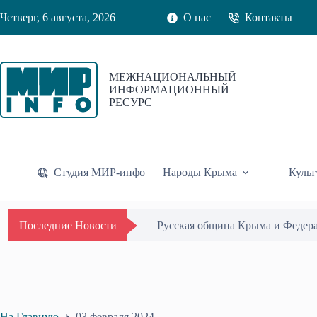
Перейти
Четверг, 6 августа, 2026
О нас
Контакты
к
сути
МЕЖНАЦИОНАЛЬНЫЙ
ИНФОРМАЦИОННЫЙ
РЕСУРС
Студия МИР-инфо
Народы Крыма
Культ
Русская община Крыма и Федер
Последние Новости
На Главную
03 февраля 2024