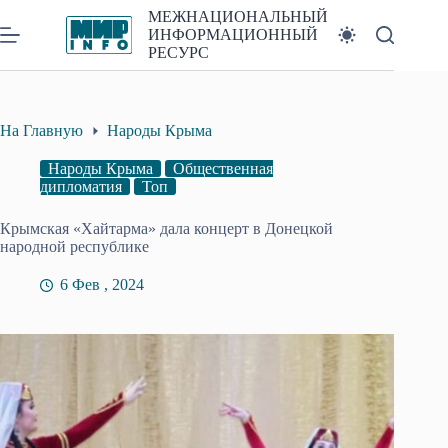
Перейти
МЕЖНАЦИОНАЛЬНЫЙ
к
ИНФОРМАЦИОННЫЙ
сути
РЕСУРС
На Главную
Народы Крыма
Народы Крыма
Общественная
дипломатия
Топ
Крымская «Хайтарма» дала концерт в Донецкой
народной республике
6 Фев , 2024