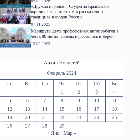
05.02.2026
«Дружба народов»: Студенты Крымского
юридического института рассказали о
традициях народов России
07.11.2025
Маршруты двух профсоюзных автопробегов в
честь 80-летия Победы пересеклись в Керчи
15.05.2025
Архив Новостей
Февраль 2024
Пн
Вт
Ср
Чт
Пт
Сб
Вс
1
2
3
4
5
6
7
8
9
10
11
12
13
14
15
16
17
18
19
20
21
22
23
24
25
26
27
28
29
« Янв
Мар »