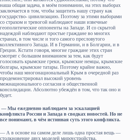
наша общая задача, в моём понимании, на этих выборах
заключается в том, чтобы защитить нашу страну как
государство- цивилизацию. Поэтому за этими выборами
со страхом и тревогой наблюдают наши извечные
геополитические оппоненты на Западе. И со скрытой
надеждой наблюдают простые граждане во многих
странах, в том числе и того самого пресловутого
коллективного Запада. И в Германии, и в Болгарии, и в
Греции. Кстати говоря, многие граждане этих стран
смотрят с большим вниманием за тем, как будут
голосовать крымские греки, крымские немцы, крымские
болгары, крымские татары. Поэтому крайне важно,
чтобы наш многонациональный Крым в очередной раз
продемонстрировал высокий уровень
межнационального согласия и общественной
консолидации. Абсолютно убеждён в том, что так оно и
будет.
— Мы ежедневно наблюдаем за эскалацией
конфликта России и Запада в сводках новостей. Но не
все понимают, в чём истинная суть этого конфликта.
— А в основе на самом деле лишь одна простая вещь —
столкновение двух моделей мироустройства.