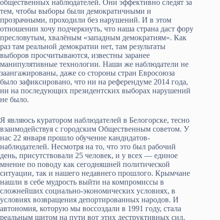
общественных наблюдателей. Они эффективно следят за
тем, чтобы выборы были демократичными и
прозрачными, проходили без нарушений. И в этом
отношении хочу подчеркнуть, что наша страна даст фору
пресловутым, хвалёным «западным демократиям». Как
раз там реальной демократии нет, там результаты
выборов просчитываются, известны заранее
манипулятивные технологии. Наши же наблюдатели не
заангажированы, даже со стороны стран Евросоюза
было зафиксировано, что ни на референдуме 2014 года,
ни на последующих президентских выборах нарушений
не было.
Я являюсь куратором наблюдателей в Белогорске, тесно
взаимодействуя с городским Общественным советом. У
нас 22 января прошло обучение кандидатов-
наблюдателей. Несмотря на то, что это был рабочий
день, присутствовали 25 человек, и у всех — единое
мнение по поводу как сегодняшней политической
ситуации, так и нашего недавнего прошлого. Крымчане
нашли в себе мудрость выйти на компромиссы в
сложнейших социально-экономических условиях, в
условиях возвращения депортированных народов. И
автономия, которую мы воссоздали в 1991 году, стала
реальным щитом на пути вот этих деструктивных сил,