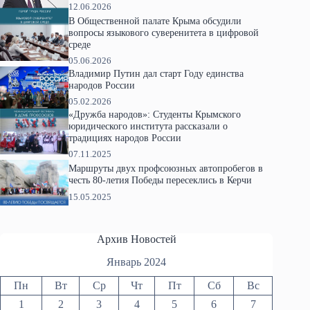
12.06.2026
В Общественной палате Крыма обсудили
вопросы языкового суверенитета в цифровой
среде
05.06.2026
Владимир Путин дал старт Году единства
народов России
05.02.2026
«Дружба народов»: Студенты Крымского
юридического института рассказали о
традициях народов России
07.11.2025
Маршруты двух профсоюзных автопробегов в
честь 80-летия Победы пересеклись в Керчи
15.05.2025
Архив Новостей
Январь 2024
Пн
Вт
Ср
Чт
Пт
Сб
Вс
1
2
3
4
5
6
7