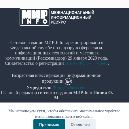
Сетевое издание МИР-Info зарегистрировано в
Федеральной службе по надзору в сфере связи,
информационных технологий и массовых
коммуникаций (Роскомнадзор) 29 января 2020 года.
Свидетельство о регистрации
ЭЛ № ФС 77 – 77646
.
Возрастная классификация информационной
продукции
Учредитель
Фонд "Одиссей"
Главный редактор сетевого издания МИР-Info
Пипия О.
М.
Политика в отношении обработки персональных
Мы используем куки, чтобы обеспечить максимальное удобство
данных
использования нашего веб-сайта.
Принимаю
Отклоняю
© Все права защищены 2020-2026г. - "МИР-Info"