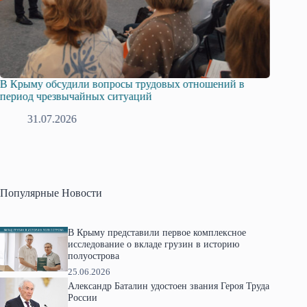
Русская община Крыма и Федерация независимых
Одиссе
профсоюзов Крыма укрепляют сотрудничество
гражда
28.07.2026
1
Популярные Новости
В Крыму представили первое комплексное
исследование о вкладе грузин в историю
полуострова
25.06.2026
Александр Баталин удостоен звания Героя Труда
России