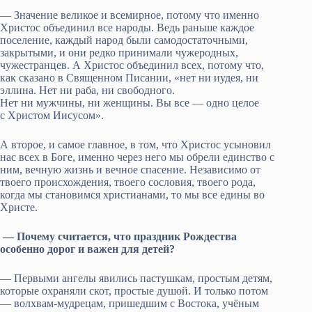
— Значение великое и всемирное, потому что именно
Христос объединил все народы. Ведь раньше каждое
поселение, каждый народ были самодостаточными,
закрытыми, и они редко принимали чужеродных,
чужестранцев. А Христос объединил всех, потому что,
как сказано в Священном Писании, «нет ни иудея, ни
эллина. Нет ни раба, ни свободного.
Нет ни мужчины, ни женщины. Вы все — одно целое
с Христом Иисусом».
А второе, и самое главное, в том, что Христос усыновил
нас всех в Боге, именно через него мы обрели единство с
ним, вечную жизнь и вечное спасение. Независимо от
твоего происхождения, твоего сословия, твоего рода,
когда мы становимся христианами, то мы все едины во
Христе.
— Почему считается, что праздник Рождества
особенно дорог и важен для детей?
— Первыми ангелы явились пастушкам, простым детям,
которые охраняли скот, простые душой. И только потом
— волхвам-мудрецам, пришедшим с Востока, учёным