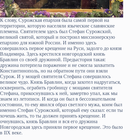
К слову, Сурожская епархия была самой первой на
территории, которую населяли языческие славянские
племена. Святителем здесь был Стефан Сурожский,
великий святой, который и построил миссионерскую
епархию для южной России. И именно здесь
совершилось первое крещение на Руси, задолго до князя
Владимира. Здесь крестился новгородский князь
Бравлин со своей дружиной. Предыстория такая:
дружина потерпела поражение и не смогла захватить
Константинополь, но на обратном пути они взяли
Сурож. И у мощей святителя Стефана совершилось
великое чудо. Князь Бравлин, когда захотел надругаться,
осквернить, ограбить гробницу с мощами святителя
Стефана, прикоснувшись к ней, замертво упал, как мы
знаем из летописи. И когда он был в бессознательном
состоянии, то ему явился образ светлого мужа, коим был
именно Стефан Сурожский, который ему сказал: если ты
хочешь жить, то ты должен принять крещение. И
очнувшись, князь Бравлин и вся его дружина
Новгородская здесь приняли первое крещение. Это было
в IIX веке.