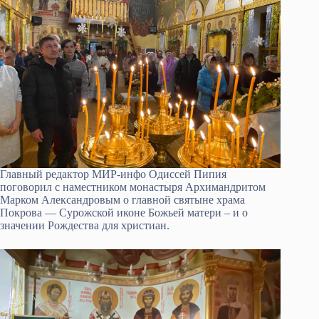
Главный редактор МИР-инфо Одиссей Пипия
поговорил с наместником монастыря Архимандритом
Марком Александровым о главной святыне храма
Покрова — Сурожской иконе Божьей матери – и о
значении Рождества для христиан.