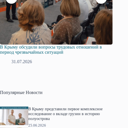
В Крыму обсудили вопросы трудовых отношений в
Русска
период чрезвычайных ситуаций
профсо
31.07.2026
2
Популярные Новости
В Крыму представили первое комплексное
исследование о вкладе грузин в историю
полуострова
25.06.2026